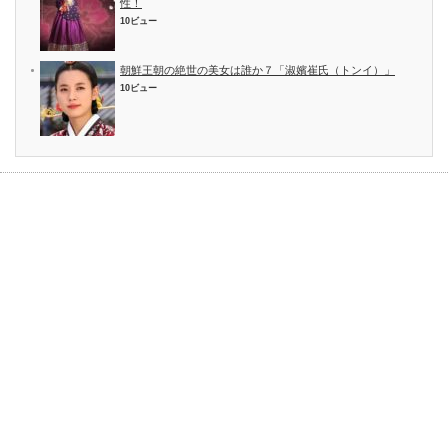
性！
10ビュー
朝鮮王朝の絶世の美女は誰か７「淑嬪崔氏（トンイ）」
10ビュー