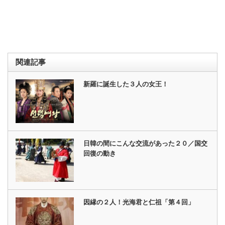
関連記事
新羅に誕生した３人の女王！
日韓の間にこんな交流があった２０／国交
回復の動き
因縁の２人！光海君と仁祖「第４回」