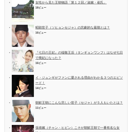
女性から見た王朝物語「第１２回／淑嬪・崔氏」
18ビュー
昭顕世子（ソヒョンセジャ）の悲劇的な最期とは？
16ビュー
『七日の王妃』の端敬王后（タンギョンワンフ）はなぜ七日
で廃妃になった？
16ビュー
イ・ジュンギがファンに愛される理由がわかる３つのエピソ
ード！
14ビュー
朝鮮王朝にこんな悲しい世子（セジャ）が５人もいたとは？
11ビュー
張禧嬪（チャン・ヒビン）こそが朝鮮王朝で一番有名な女