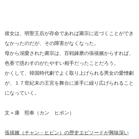
彼女は、明聖王后が存命であれば粛宗に近づくことができ
なかったのだが、その障害がなくなった。
母から溺愛された粛宗は、百戦錬磨の張禧嬪からすれば、
色香で惑わすのがたやすい相手だったことだろう。
かくして、韓国時代劇でよく取り上げられる男女の愛憎劇
が、１７世紀末の王宮を舞台に派手に繰り広げられること
になっていく。
文＝康 熙奉（カン ヒボン）
張禧嬪（チャン・ヒビン）の歴史エピソードが興味深い