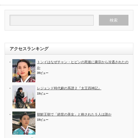
アクセスランキング
トンイはなぜチャン・ヒビンの死後に粛宗から冷遇されたの
か
39ビュー
レジェンド時代劇の系譜２『太王四神記』
19ビュー
朝鮮王朝で「絶世の美女」と称された５人は誰か
19ビュー