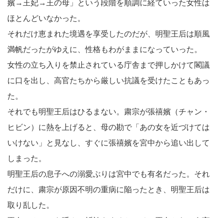
嬪→王妃→王の母」という段階を順調に経ていった女性は
ほとんどいなかった。
それだけ恵まれた境遇を享受したのだが、明聖王后は順風
満帆だったがゆえに、性格もわがままになっていった。
女性の立ち入りを禁止されている庁舎まで押しかけて閣議
に口を出し、高官たちから厳しい抗議を受けたこともあっ
た。
それでも明聖王后はひるまない。粛宗が張禧嬪（チャン・
ヒビン）に熱を上げると、母の勘で「あの女を近づけては
いけない」と見なし、すぐに張禧嬪を宮中から追い出して
しまった。
明聖王后の息子への溺愛ぶりは宮中でも有名だった。それ
だけに、粛宗が原因不明の重病に陥ったとき、明聖王后は
取り乱した。