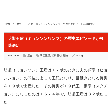
Home
歴史
明聖王后（ミョンソンワンフ）の歴史エピソードが興味深い
明聖王后（ミョンソンワンフ）の歴史エピソードが興
味深い
2023/5/26
歴史
明聖王后
,
朝鮮王朝
,
歴史
tesugi
明聖（ミョンソン）王后は１７歳のときに夫の顕宗（ヒョ
ンジョン）の即位によって王妃となり、世継ぎとなる長男
を１９歳で出産した。その長男が１９代王・粛宗（スクチ
ョン）になったのは１６７４年で、明聖王后は３２歳だっ
た。