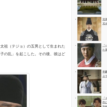
光
兄
『
・太祖（テジョ）の五男として生まれた
た
王子の乱」を起こした。その後、彼はど
李
上
『
作
別