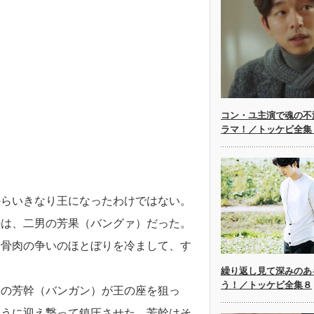
コン・ユ主演で魂の不
ラマ！／トッケビ全集
からいきなり王になったわけではない。
のは、二男の芳果（バングァ）だった。
た骨肉の争いのほとぼりを冷まして、す
繰り返し見て深みのあ
う！／トッケビ全集８
男の芳幹（バンガン）が王の座を狙っ
ように迎え撃って鎮圧させた。芳幹はそ