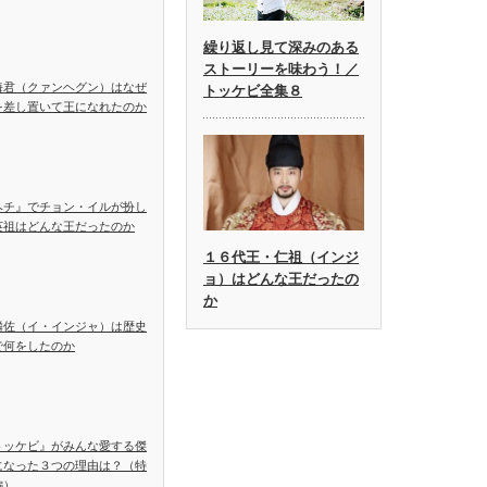
繰り返し見て深みのある
ストーリーを味わう！／
海君（クァンヘグン）はなぜ
トッケビ全集８
を差し置いて王になれたのか
ヘチ』でチョン・イルが扮し
英祖はどんな王だったのか
１６代王・仁祖（インジ
ョ）はどんな王だったの
か
麟佐（イ・インジャ）は歴史
で何をしたのか
トッケビ』がみんな愛する傑
になった３つの理由は？（特
編）