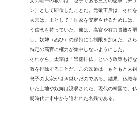
女の唯一の救いは、息子である三男の忠寧（チ
ン）として即位したことだ。元敬王后は、それ
太宗は、王として「国家を安定させるためには
う信念を持っていた。彼は、高官や有力貴族を
し、奴婢（ぬひ）の保持にも制限を加えた。さ
特定の高官に権力が集中しないようにした。
それから、太宗は「崇儒排仏」という政策も行
教を排除することだ。この政策は、もともと太
息子の太宗が引き継いだのである。結果、仏教
いた土地や奴婢は没収された。現代の韓国で、
朝時代に市中から追われた名残である。