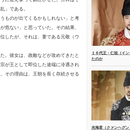
の乱」である。
狙うものが出てくるかもしれない」と考
身が危ない」と思っていた。その結果、
即位したが、それは、妻である元敬（ウ
１６代王・仁祖（イン
した。彼女は、政敵などが攻めてきたと
たのか
太宗が王として即位した途端に冷遇され
た。その理由は、王朝を長く存続させる
光海君（クァンヘグン