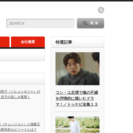
会社概要
特選記事
顕世子（ソヒョンセジャ）の
コン・ユ主演で魂の不滅
と息子の哀しき最期！
を抒情的に描いたドラ
マ！／トッケビ全集１３
宗（チュンジョン）と端敬王
の歴史的エピソードとは？