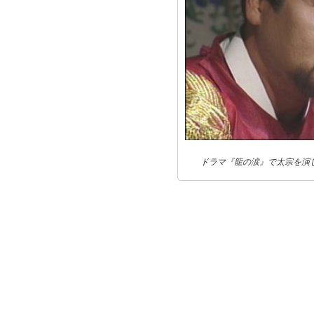
ドラマ『龍の涙』で太宗を演