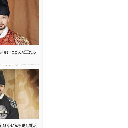
ジョ）はどんな王だっ
）はなぜ兄を差し置い