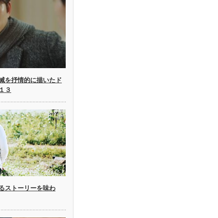
滅を抒情的に描いたド
１３
るストーリーを味わ