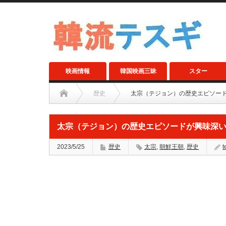
映画情報
韓国映画三昧
スター
歴史
太宗（テジョン）の歴史エピソー
太宗（テジョン）の歴史エピソードが興味深
2023/5/25
歴史
太宗
,
朝鮮王朝
,
歴史
t