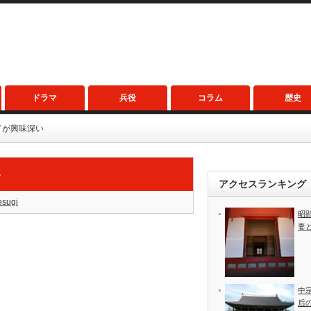
ドラマ
兵役
コラム
歴史
ドが興味深い
い
アクセスランキング
esugi
昭
妻
中
后