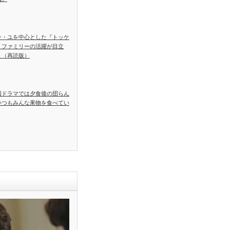
ン・ユを中心とした『トッケ
』ファミリーの活躍が目立
！（再読版）
国ドラマでは夕食後の団らん
いつもみんな果物を食べてい