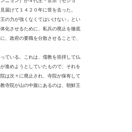
ュンニョン）が４代王・世宗（セジョ
を見届けて１４２０年に世を去った。
、王の力が強くなくてはいけない」とい
弱体化させるために、私兵の廃止を徹底
らに、政府の要職を分散させることで、
なっている。これは、儒教を崇拝して仏
祖が進めようとしていたもので、それを
寺院は次々に廃止され、寺院が保有して
仏教寺院が山の中腹にあるのは、朝鮮王