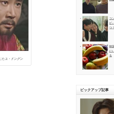
コ
ビ
つ
韓
に
る
じたユ・ドングン
ピックアップ記事