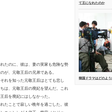
て王になれたのか
なれたのに、彼は、妻の実家も危険な勢
たのが、元敬王后の兄弟である。
韓国ドラマはどのよう
、それを知った元敬王后はとても悲し
たちは、元敬王后の廃妃を望んだ。これ
敬王后を廃妃にはしなかった。
されたことで寂しい晩年を過ごした。彼