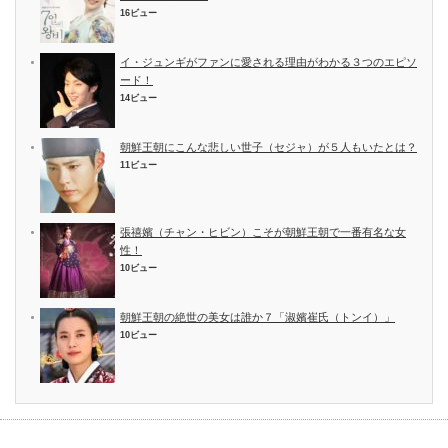
16ビュー
イ・ジュンギがファンに愛される理由がわかる３つのエピソ
ード！
14ビュー
朝鮮王朝にこんな悲しい世子（セジャ）が５人もいたとは？
11ビュー
張禧嬪（チャン・ヒビン）こそが朝鮮王朝で一番有名な女
性！
10ビュー
朝鮮王朝の絶世の美女は誰か７「淑嬪崔氏（トンイ）」
10ビュー