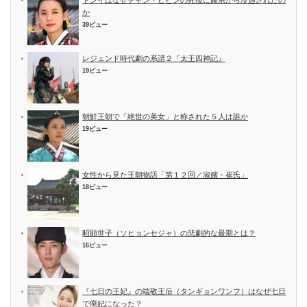
か
39ビュー
レジェンド時代劇の系譜２『太王四神記』
19ビュー
朝鮮王朝で「絶世の美女」と称された５人は誰か
19ビュー
女性から見た王朝物語「第１２回／淑嬪・崔氏」
18ビュー
昭顕世子（ソヒョンセジャ）の悲劇的な最期とは？
16ビュー
『七日の王妃』の端敬王后（タンギョンワンフ）はなぜ七日
で廃妃になった？