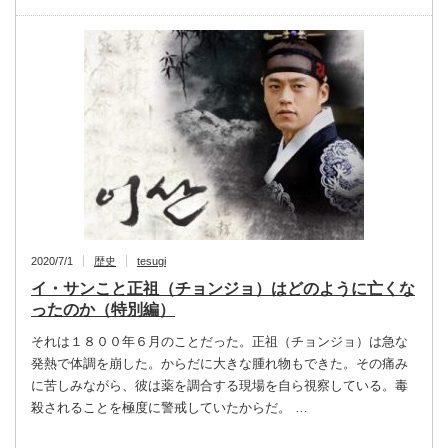
2020/7/1
歴史
tesugi
イ・サンこと正祖（チョンジョ）はどのように亡くな
ったのか（特別編）
それは１８００年６月のことだった。正祖（チョンジョ）は急な
発熱で体調を崩した。からだに大きな腫れ物もできた。その痛み
に苦しみながら、彼は薬を調合する現場を自ら視察している。毒
殺されることを極度に警戒していたからだ。 …