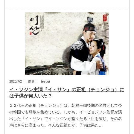
2020/7/2
歴史
tesugi
イ・ソジン主演『イ・サン』の正祖（チョンジョ）に
は子供が何人いた？
２２代王の正祖（チョンジョ）は、朝鮮王朝後期の名君として今
の韓国でも尊敬を集めている。しかも、イ・ビョンフン監督が演
出した『イ・サン』でイ・ソジンが堂々たる正祖を演じ、その名
声はさらに高まった。そんな正祖だが、子供は果た…