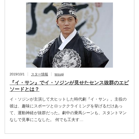
2019/10/1
スター情報
tesugi
『イ・サン』でイ・ソジンが見せたセンス抜群のエピ
ソードとは？
イ・ソジンが主演して大ヒットした時代劇『イ・サン』。主役の
彼は、趣味にスポーツとロッククライミングを挙げるだけあっ
て、運動神経が抜群だった。劇中の乗馬シーンも、スタントマン
なしで見事にこなした。 何でも工夫す…