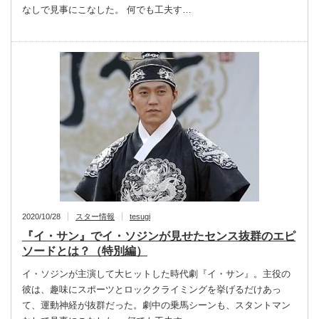
なしで見事にこなした。 何でも工夫す…
2020/10/28
スター情報
tesugi
『イ・サン』でイ・ソジンが見せたセンス抜群のエピ
ソードとは？（特別編）
イ・ソジンが主演して大ヒットした時代劇『イ・サン』。主役の
彼は、趣味にスポーツとロッククライミングを挙げるだけあっ
て、運動神経が抜群だった。劇中の乗馬シーンも、スタントマン