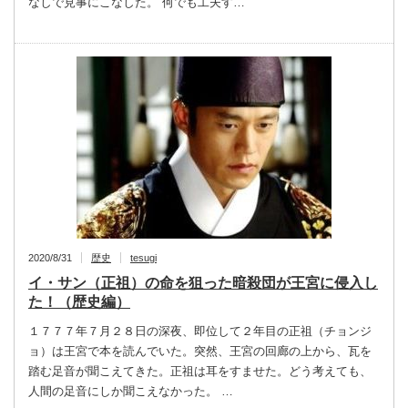
なしで見事にこなした。 何でも工夫す…
2020/8/31
歴史
tesugi
イ・サン（正祖）の命を狙った暗殺団が王宮に侵入し
た！（歴史編）
１７７７年７月２８日の深夜、即位して２年目の正祖（チョンジ
ョ）は王宮で本を読んでいた。突然、王宮の回廊の上から、瓦を
踏む足音が聞こえてきた。正祖は耳をすませた。どう考えても、
人間の足音にしか聞こえなかった。 …