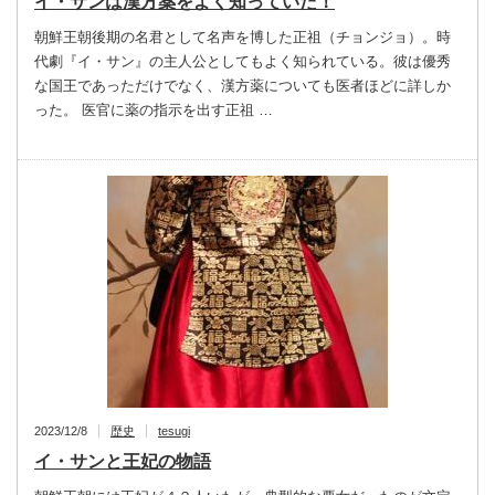
イ・サンは漢方薬をよく知っていた！
朝鮮王朝後期の名君として名声を博した正祖（チョンジョ）。時
代劇『イ・サン』の主人公としてもよく知られている。彼は優秀
な国王であっただけでなく、漢方薬についても医者ほどに詳しか
った。 医官に薬の指示を出す正祖 …
2023/12/8
歴史
tesugi
イ・サンと王妃の物語