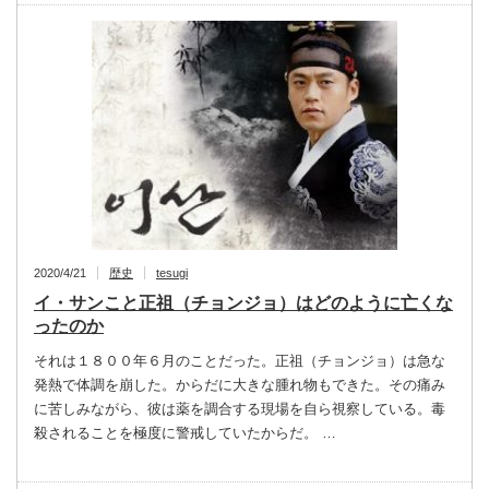
2020/4/21
歴史
tesugi
イ・サンこと正祖（チョンジョ）はどのように亡くな
ったのか
それは１８００年６月のことだった。正祖（チョンジョ）は急な
発熱で体調を崩した。からだに大きな腫れ物もできた。その痛み
に苦しみながら、彼は薬を調合する現場を自ら視察している。毒
殺されることを極度に警戒していたからだ。 …