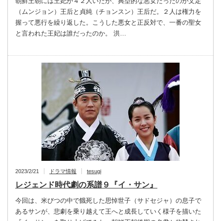
朝鮮王朝には王妃が４２人いたが、典型的な悪女だったのが文定
（ムンジョン）王后と貞純（チョンスン）王后だ。２人は権力を
握って悪行を繰り返した。こうした悪女と正反対で、一番の聖女
と言われた王妃は誰だったのか。 洪…
2023/2/21
ドラマ情報
tesugi
レジェンド時代劇の系譜９『イ・サン』
今回は、米びつの中で餓死した思悼世子（サドセジャ）の息子で
あるサンが、悲劇を乗り越えて王へと成長していく様子を描いた