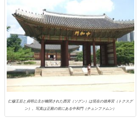
仁穆王后と貞明公主が幽閉された西宮（ソグン）は現在の徳寿宮（トクスグ
ン）。写真は正殿の前にある中和門（チュンファムン）