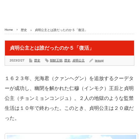
Home
歴史
貞明公主とは誰だったのか５「復活」
貞明公主とは誰だったのか５「復活」
2023/2/27
歴史
朝鮮王朝
,
歴史
,
貞明公主
tesugi
１６２３年、光海君（クァンヘグン）を追放するクーデタ
ーが成功し、幽閉を解かれた仁穆（インモク）王后と貞明
公主（チョンミョンコンジュ）。２人の地獄のような監禁
生活は１０年で終わった。このとき、貞明公主は２０歳だ
った。