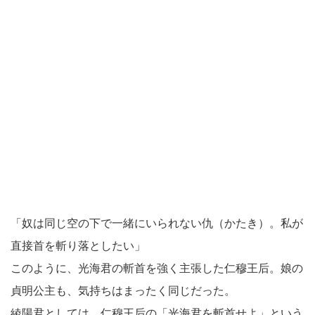
「奴は同じ空の下で一緒にいられない仇（かたき）。私が
直接首を斬り落としたい」
このように、光海君の斬首を強く主張した仁穆王后。娘の
貞明公主も、気持ちはまったく同じだった。
綾陽君としては、仁穆王后の「光海君を斬首せよ」という