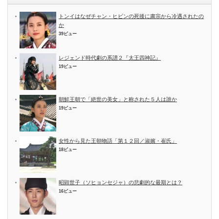
トンイはなぜチャン・ヒビンの死後に粛宗から冷遇されたの
か
39ビュー
レジェンド時代劇の系譜２『太王四神記』
19ビュー
朝鮮王朝で「絶世の美女」と称された５人は誰か
19ビュー
女性から見た王朝物語「第１２回／淑嬪・崔氏」
18ビュー
昭顕世子（ソヒョンセジャ）の悲劇的な最期とは？
16ビュー