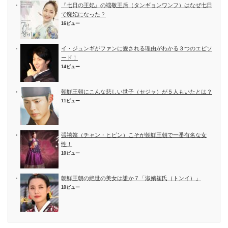
『七日の王妃』の端敬王后（タンギョンワンフ）はなぜ七日
で廃妃になった？
16ビュー
イ・ジュンギがファンに愛される理由がわかる３つのエピソ
ード！
14ビュー
朝鮮王朝にこんな悲しい世子（セジャ）が５人もいたとは？
11ビュー
張禧嬪（チャン・ヒビン）こそが朝鮮王朝で一番有名な女
性！
10ビュー
朝鮮王朝の絶世の美女は誰か７「淑嬪崔氏（トンイ）」
10ビュー