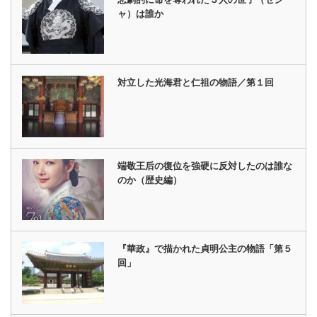
ャ）は誰か
対立した光海君と仁祖の物語／第１回
端敬王后の復位を強硬に反対したのは誰な
のか（歴史編）
『華政』で描かれた貞明公主の物語「第５
回」