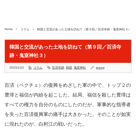
Home
コラム
韓国と交流があった土地を訪ねて（第９回／百済寺跡・鬼室神社３）
韓国と交流があった土地を訪ねて（第９回／百済寺
跡・鬼室神社３）
2023/1/22
コラム
百済寺跡
,
韓国
,
鬼室神社
tesugi
百済（ペクチェ）の復興をめざした軍の中で、トップ２の
豊璋と福信が内紛を起こした。結局、福信を殺した豊璋は
すべての権力を自分のものにしたのだが、軍事的な指導者
を失った百済復興軍の痛手は大きかった。そのことが如実
に現れたのが、白村江の戦いだった。