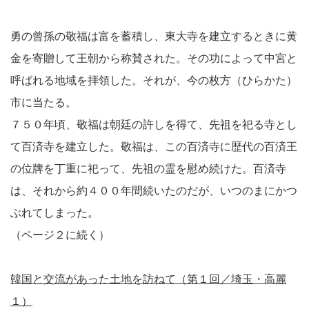
勇の曾孫の敬福は富を蓄積し、東大寺を建立するときに黄
金を寄贈して王朝から称賛された。その功によって中宮と
呼ばれる地域を拝領した。それが、今の枚方（ひらかた）
市に当たる。
７５０年頃、敬福は朝廷の許しを得て、先祖を祀る寺とし
て百済寺を建立した。敬福は、この百済寺に歴代の百済王
の位牌を丁重に祀って、先祖の霊を慰め続けた。百済寺
は、それから約４００年間続いたのだが、いつのまにかつ
ぶれてしまった。
（ページ２に続く）
韓国と交流があった土地を訪ねて（第１回／埼玉・高麗
１）