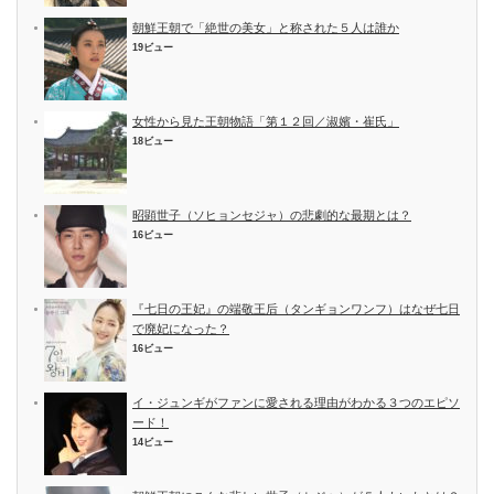
朝鮮王朝で「絶世の美女」と称された５人は誰か
19ビュー
女性から見た王朝物語「第１２回／淑嬪・崔氏」
18ビュー
昭顕世子（ソヒョンセジャ）の悲劇的な最期とは？
16ビュー
『七日の王妃』の端敬王后（タンギョンワンフ）はなぜ七日
で廃妃になった？
16ビュー
イ・ジュンギがファンに愛される理由がわかる３つのエピソ
ード！
14ビュー