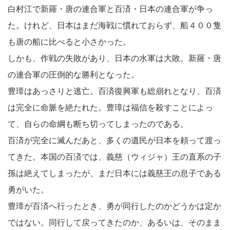
白村江で新羅・唐の連合軍と百済・日本の連合軍が争っ
た。けれど、日本はまだ海戦に慣れておらず、船４００隻
も唐の船に比べると小さかった。
しかも、作戦の失敗があり、日本の水軍は大敗。新羅・唐
の連合軍の圧倒的な勝利となった。
豊璋はあっさりと逃亡。百済復興軍も総崩れとなり、百済
は完全に命脈を絶たれた。豊璋は福信を殺すことによっ
て、自らの命綱も断ち切ってしまったのである。
百済が完全に滅んだあと、多くの遺民が日本を頼って渡っ
てきた。本国の百済では、義慈（ウィジャ）王の直系の子
孫は絶えてしまったが、まだ日本には義慈王の息子である
勇がいた。
豊璋が百済へ行ったとき、勇が同行したのかどうかは定か
ではない。同行して戻ってきたのか、あるいは、そのまま