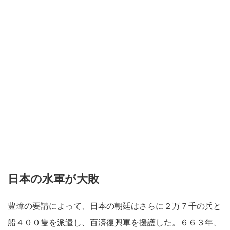
日本の水軍が大敗
豊璋の要請によって、日本の朝廷はさらに２万７千の兵と
船４００隻を派遣し、百済復興軍を援護した。６６３年、