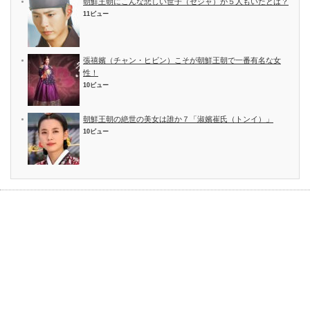
朝鮮王朝にこんな悲しい世子（セジャ）が５人もいたとは？
11ビュー
張禧嬪（チャン・ヒビン）こそが朝鮮王朝で一番有名な女
性！
10ビュー
朝鮮王朝の絶世の美女は誰か７「淑嬪崔氏（トンイ）」
10ビュー