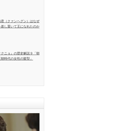
海君（クァンヘグン）はなぜ
を差し置いて王になれたのか
オクニョ』の歴史解説９「朝
王朝時代の女性の髪型」