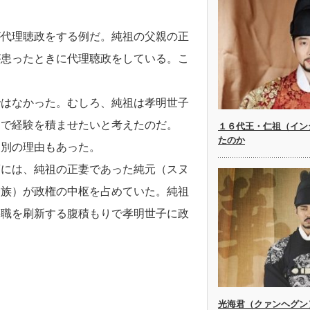
が代理聴政をする例だ。純祖の父親の正
が患ったときに代理聴政をしている。こ
ではなかった。むしろ、純祖は孝明世子
台で経験を積ませたいと考えたのだ。
１６代王・仁祖（イン
たのか
は別の理由もあった。
頃には、純祖の正妻であった純元（スヌ
一族）が政権の中枢を占めていた。純祖
要職を刷新する腹積もりで孝明世子に政
光海君（クァンヘグン