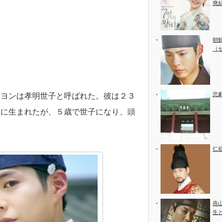
廃
朝
（
悲
・ヨンは孝明世子と呼ばれた。彼は２３
年に生まれたが、５歳で世子になり、頭
仁
燕
生