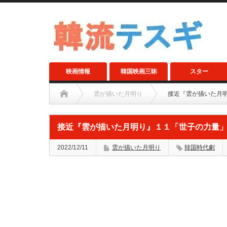
映画情報
韓国映画三昧
スター
雲が描いた月明り
接近『雲が描いた月
接近『雲が描いた月明り』１１「世子の力量
2022/12/11
雲が描いた月明り
韓国時代劇