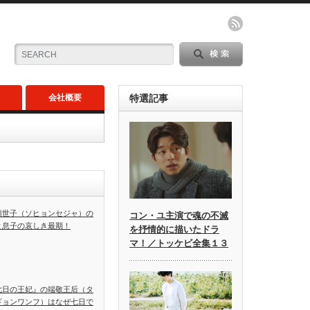
会社概要
特選記事
顕世子（ソヒョンセジャ）の
コン・ユ主演で魂の不滅
と息子の哀しき最期！
を抒情的に描いたドラ
マ！／トッケビ全集１３
七日の王妃』の端敬王后（タ
ギョンワンフ）はなぜ七日で