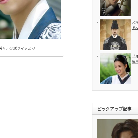
光
兄
明り』公式サイトより
『
鮮
ピックアップ記事