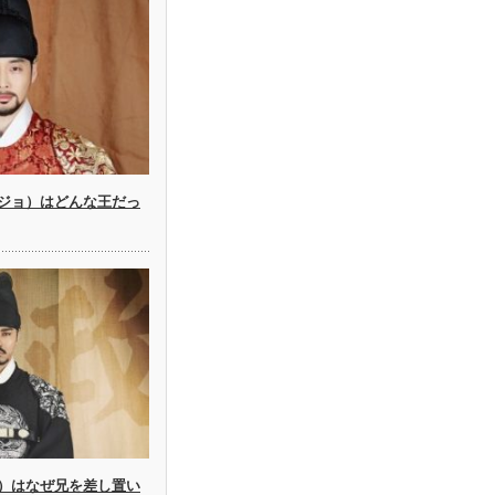
ジョ）はどんな王だっ
）はなぜ兄を差し置い