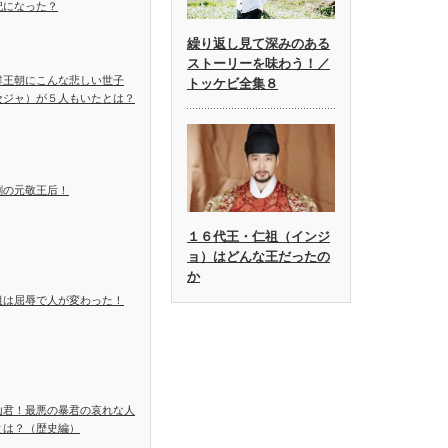
妃になった？
繰り返し見て深みのある
ストーリーを味わう！／
鮮王朝にこんな悲しい世子
トッケビ全集８
セジャ）が５人もいたとは？
劇の元敬王后！
１６代王・仁祖（インジ
ョ）はどんな王だったの
か
祖は屈辱で人が変わった！
山君！最悪の暴君の哀れな人
とは？（歴史編）