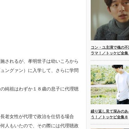
コン・ユ主演で魂の不
ラマ！／トッケビ全集
が施されるが、孝明世子は幼いころから
ギュングァン）に入学して、さらに学問
親の純祖はわずか１８歳の息子に代理聴
繰り返し見て深みのあ
最長老女性が代理で政治を仕切る場合
う！／トッケビ全集８
が何人もいたので、その際には代理聴政