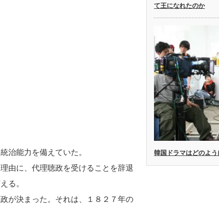
て王になれたのか
は統治能力を備えていた。
韓国ドラマはどのよう
を理由に、代理聴政を受けることを辞退
言える。
聴政が決まった。それは、１８２７年の