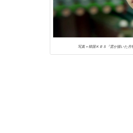
写真＝韓国ＫＢＳ『雲が描いた月