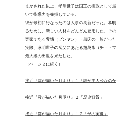
まかされた以上、孝明世子は国王の摂政として
いて指導力を発揮している。
彼が最初に行なったのは人事の刷新だった。孝
るために、新しい人材をどんどん登用した。そ
実家である豊壌（プンヤン）・趙氏の一族だっ
実際、孝明世子の岳父にあたる趙萬永（チョ・
最大級の出世を果たした。
（ページ２に続く）
接近『雲が描いた月明り』１「誰が主人公なの
接近『雲が描いた月明り』２「歴史背景」
接近『雲が描いた月明り』１２「母の実像」