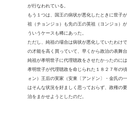
が行なわれている。
もう１つは、国王の病状が悪化したときに世子
祖（チョンジョ）も先の王の英祖（ヨンジョ）
ういうケースも稀にあった。
ただし、純祖の場合は病状が悪化していたわけ
の才能を高く買っていて、早くから政治の表舞
純祖が孝明世子に代理聴政をさせたかったのに
孝明世子が代理聴政を命じられた１８２７年の
ォン）王后の実家（安東〔アンドン〕・金氏の
はそんな状況を好ましく思っておらず、政権の
治をまかせようとしたのだ。