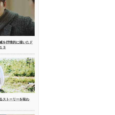
滅を抒情的に描いたド
１３
るストーリーを味わ