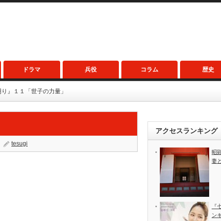
ドラマ
兵役
コラム
歴史
明り』１１「世子の力量」
」
アクセスランキング
tesugi
昭
妻
『
ン