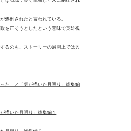
点となる城で長く籠城した末に制圧され
人が処刑されたと言われている。
悪政を正そうとしたという意味で英雄視
場するのも、ストーリーの展開上では興
だった！／「雲が描いた月明り」総集編
雲が描いた月明り」総集編１