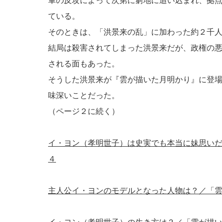
軍の反攻によって次第に窮地に追い込まれ、拠
ている。
そのときは、「洪景来の乱」に加わった約２千
結局は殺害されてしまった洪景来だが、政権の
される面もあった。
そうした洪景来が『雲が描いた月明かり』に登
味深いことだった。
（ページ２に続く）
イ・ヨン（孝明世子）は史実でも本当に妹思い
４
主人公イ・ヨンのモデルとなった人物は？／「