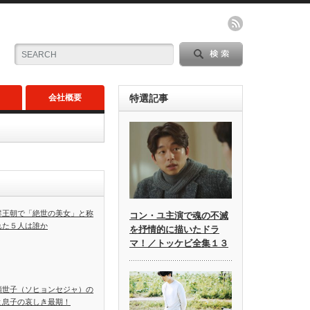
会社概要
特選記事
鮮王朝で「絶世の美女」と称
コン・ユ主演で魂の不滅
れた５人は誰か
を抒情的に描いたドラ
マ！／トッケビ全集１３
顕世子（ソヒョンセジャ）の
と息子の哀しき最期！