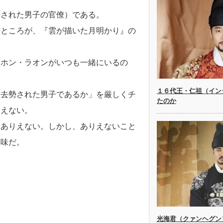
勢された男子の官僚）である。
うところが、『雲が描いた月明かり』の
とホン・ラオンがいつも一緒にいるの
１６代王・仁祖（イン
に去勢された男子であるか」を厳しくチ
たのか
りえない。
はありえない。しかし、ありえないこと
醐味だ。
光海君（クァンヘグン