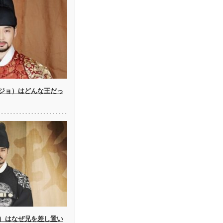
ジョ）はどんな王だっ
）はなぜ兄を差し置い