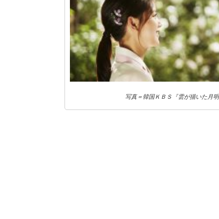
写真＝韓国ＫＢＳ『雲が描いた月明