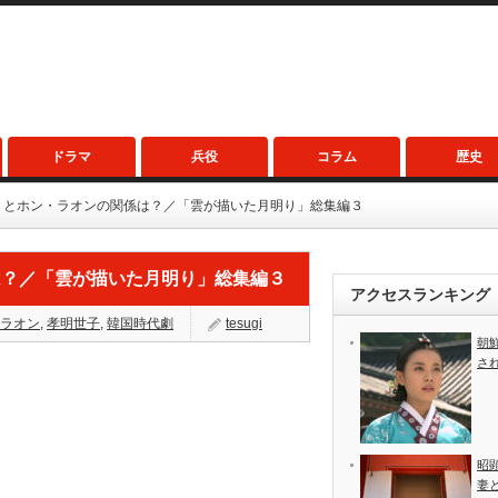
ドラマ
兵役
コラム
歴史
）とホン・ラオンの関係は？／「雲が描いた月明り」総集編３
は？／「雲が描いた月明り」総集編３
アクセスランキング
ラオン
,
孝明世子
,
韓国時代劇
tesugi
朝
さ
昭
妻