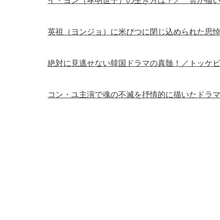
イ・ヨン（孝明世子）の生き方は？／「雲が描
英祖（ヨンジョ）に米びつに閉じ込められた思
絶対に見逃せない韓国ドラマの真髄！／トッケ
コン・ユ主演で魂の不滅を抒情的に描いたドラ