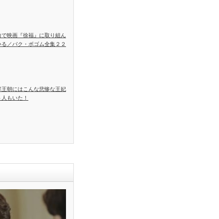
力で映画『徐福』に取り組ん
いる／パク・ボゴム全集２２
鮮王朝にはこんな悲惨な王妃
５人もいた！