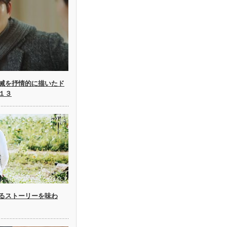
滅を抒情的に描いたド
１３
るストーリーを味わ