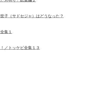
いた月明り」総集編２
悼世子（サドセジャ）はどうなった？
ビ全集１
マ！／トッケビ全集１３