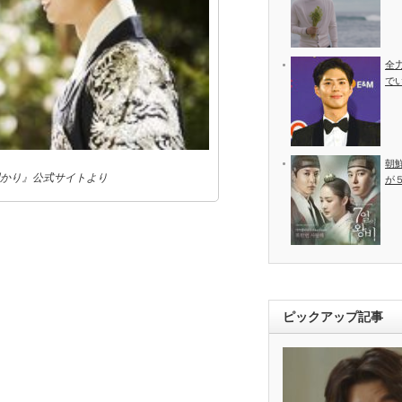
全
で
朝
かり』公式サイトより
が
ピックアップ記事