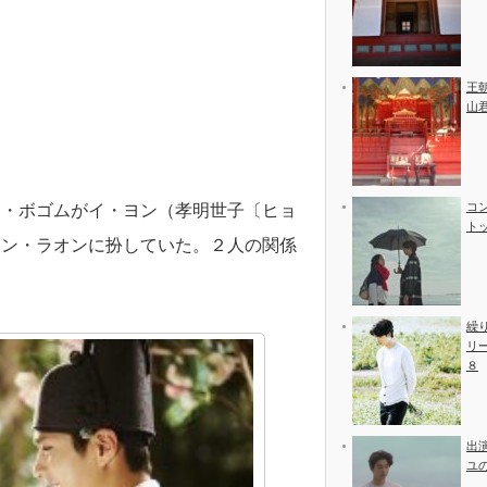
王
山
コ
ク・ボゴムがイ・ヨン（孝明世子〔ヒョ
ト
ホン・ラオンに扮していた。２人の関係
繰
リ
８
出
ユ