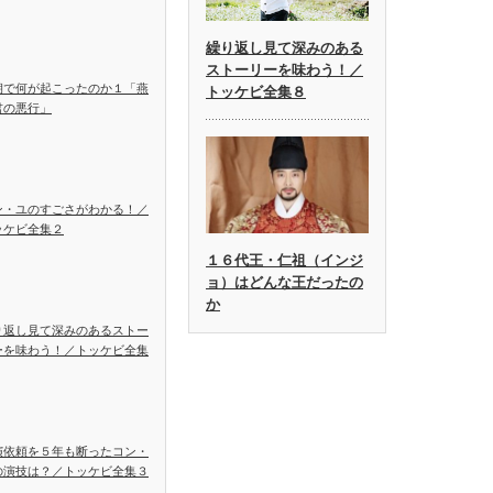
繰り返し見て深みのある
ストーリーを味わう！／
朝で何が起こったのか１「燕
トッケビ全集８
君の悪行」
ン・ユのすごさがわかる！／
ッケビ全集２
１６代王・仁祖（インジ
ョ）はどんな王だったの
か
り返し見て深みのあるストー
ーを味わう！／トッケビ全集
演依頼を５年も断ったコン・
の演技は？／トッケビ全集３