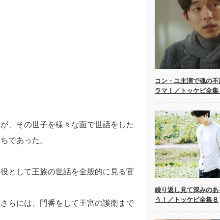
コン・ユ主演で魂の不
ラマ！／トッケビ全集
たが、その世子を様々な面で世話をした
たちであった。
書役として王族の世話を全般的に見る官
繰り返し見て深みのあ
う！／トッケビ全集８
、さらには、門番をして王宮の護衛まで