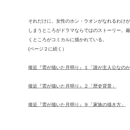
それだけに、女性のホン・ラオンがなれるわけ
しまうところがドラマならではのストーリー。
くところがコミカルに描かれている。
(ページ２に続く）
接近『雲が描いた月明り』１「誰が主人公なの
接近『雲が描いた月明り』２「歴史背景」
接近『雲が描いた月明り』９「家族の描き方」