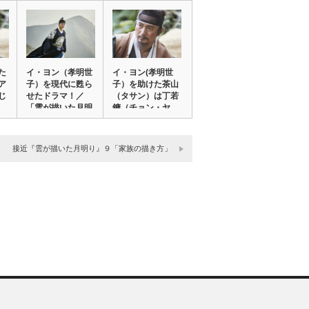
た
イ・ヨン（孝明世
イ・ヨン(孝明世
ア
子）を現代に甦ら
子）を助けた茶山
じ
せたドラマ！／
（タサン）は丁若
「雲が描いた月明
鏞（チョン・ヤ
り…
ギ…
接近『雲が描いた月明り』９「家族の描き方」