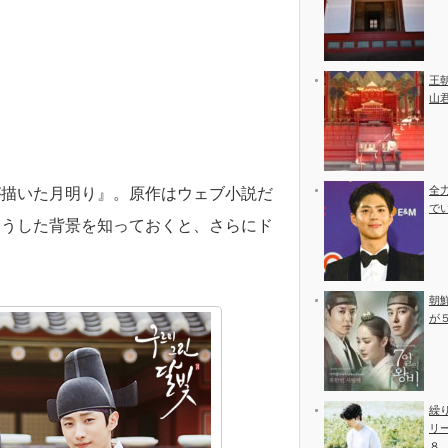
王
山
全
が描いた月明り』。原作はウェブ小説だ
で
そうした背景を知っておくと、さらにド
朝
が
繰
リ
８