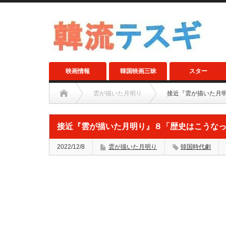
映画情報
韓国映画三昧
スター
雲が描いた月明り
接近『雲が描いた月
接近『雲が描いた月明り』８「歴史はこうな
2022/12/8
雲が描いた月明り
韓国時代劇