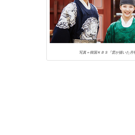
写真＝韓国ＫＢＳ『雲が描いた月