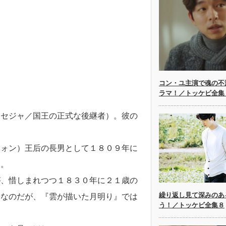
コン・ユ主演で魂の不
ラマ！／トッケビ全集
（セジャ／国王の正式な後継者）。彼の
ヌォン）王后の長男として１８０９年に
た。
が、惜しまれつつ１８３０年に２１歳の
繰り返し見て深みのあ
公なのだが、『雲が描いた月明り』では
う！／トッケビ全集８