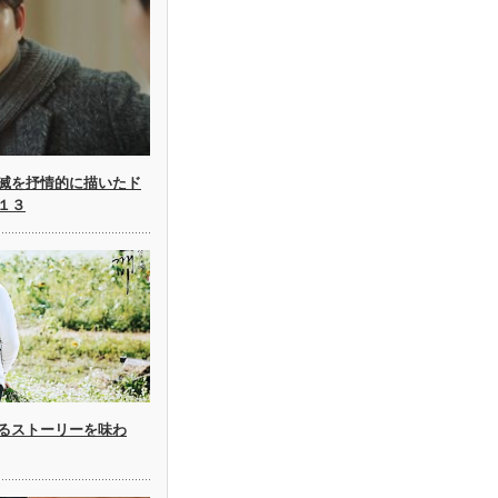
滅を抒情的に描いたド
１３
るストーリーを味わ