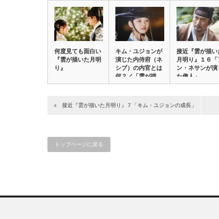
何度見ても面白い
キム・ユジョンが
接近『雲が描い
『雲が描いた月明
演じた内侍府（ネ
月明り』１６「
り』
シブ）の内官とは
ン・ネサンが演
何？／「雲が描
た偉人」
い…
接近『雲が描いた月明り』７「キム・ユジョンの成長」
トップページに戻る