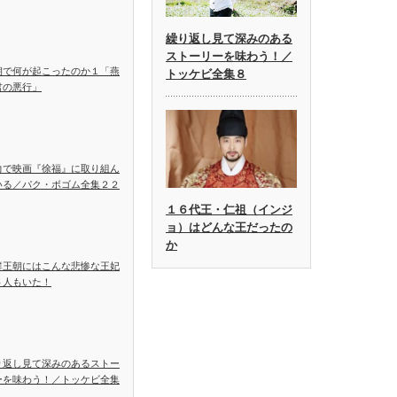
繰り返し見て深みのある
ストーリーを味わう！／
朝で何が起こったのか１「燕
トッケビ全集８
君の悪行」
力で映画『徐福』に取り組ん
いる／パク・ボゴム全集２２
１６代王・仁祖（インジ
ョ）はどんな王だったの
か
鮮王朝にはこんな悲惨な王妃
５人もいた！
り返し見て深みのあるストー
ーを味わう！／トッケビ全集