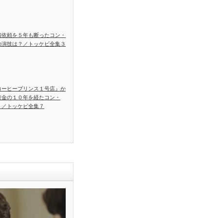
演依頼を５年も断ったコン・
の演技は？／トッケビ全集３
コーヒープリンス１号店』か
黄金の１０年を経たコン・
！／トッケビ全集７