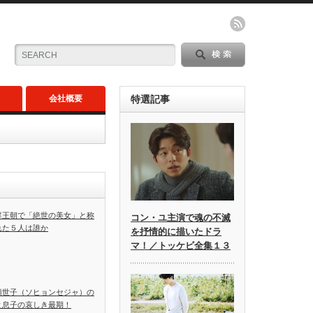
会社概要
特選記事
鮮王朝で「絶世の美女」と称
コン・ユ主演で魂の不滅
れた５人は誰か
を抒情的に描いたドラ
マ！／トッケビ全集１３
顕世子（ソヒョンセジャ）の
と息子の哀しき最期！