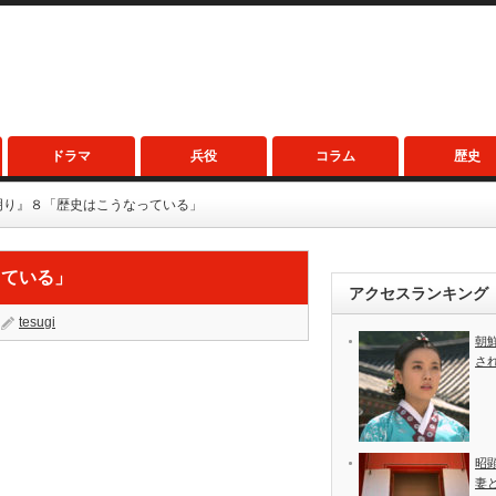
ドラマ
兵役
コラム
歴史
明り』８「歴史はこうなっている」
っている」
アクセスランキング
tesugi
朝
さ
昭
妻