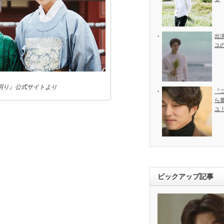
出
ユ
明り』公式サイトより
『
ら
ユ
ピックアップ記事