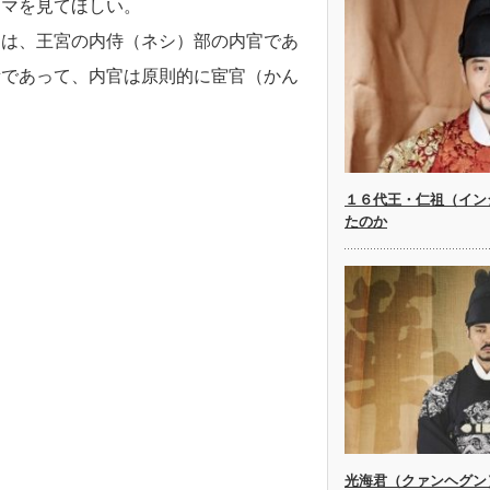
ラマを見てほしい。
ンは、王宮の内侍（ネシ）部の内官であ
所であって、内官は原則的に宦官（かん
１６代王・仁祖（イン
たのか
光海君（クァンヘグン