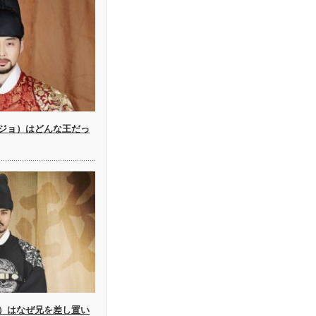
ジョ）はどんな王だっ
）はなぜ兄を差し置い