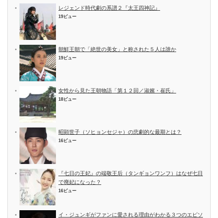
レジェンド時代劇の系譜２『太王四神記』
19ビュー
朝鮮王朝で「絶世の美女」と称された５人は誰か
19ビュー
女性から見た王朝物語「第１２回／淑嬪・崔氏」
18ビュー
昭顕世子（ソヒョンセジャ）の悲劇的な最期とは？
16ビュー
『七日の王妃』の端敬王后（タンギョンワンフ）はなぜ七日
で廃妃になった？
16ビュー
イ・ジュンギがファンに愛される理由がわかる３つのエピソ