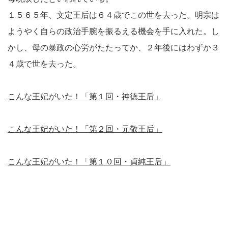
１５６５年、文定王后は６４歳でこの世を去った。明宗は
ようやく自らの政治手腕を振るえる機会を手に入れた。し
かし、母の暴政の心労がたたってか、２年後にはわずか３
４歳で世を去った。
こんな王妃がいた！「第１回・神徳王后」
こんな王妃がいた！「第２回・元敬王后」
こんな王妃がいた！「第１０回・貞純王后」