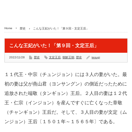
Home
歴史
こんな王妃がいた！「第９回・文定王后」
こんな王妃がいた！「第９回・文定王后」
2022/11/28
歴史
文定王后
,
朝鮮王朝
,
歴史
tesugi
１１代王・中宗（チュンジョン）には３人の妻がいた。最
初の妻は父が燕山君（ヨンサングン）の側近だったために
追放された端敬（タンギョン）王后。２人目の妻は１２代
王・仁宗（インジョン）を産んですぐに亡くなった章敬
（チャンギョン）王后だ。そして、３人目の妻が文定（ム
ンジョン）王后〔１５０１年～１５６５年〕である。