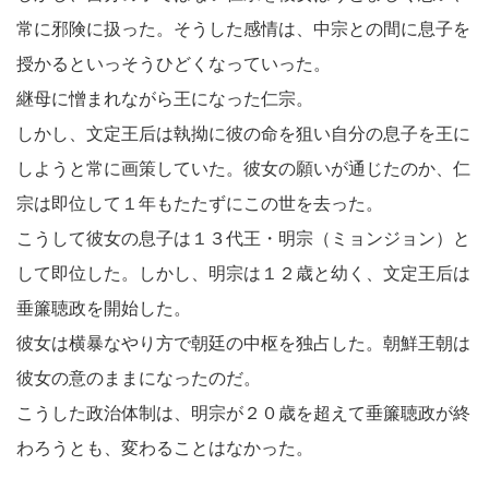
常に邪険に扱った。そうした感情は、中宗との間に息子を
授かるといっそうひどくなっていった。
継母に憎まれながら王になった仁宗。
しかし、文定王后は執拗に彼の命を狙い自分の息子を王に
しようと常に画策していた。彼女の願いが通じたのか、仁
宗は即位して１年もたたずにこの世を去った。
こうして彼女の息子は１３代王・明宗（ミョンジョン）と
して即位した。しかし、明宗は１２歳と幼く、文定王后は
垂簾聴政を開始した。
彼女は横暴なやり方で朝廷の中枢を独占した。朝鮮王朝は
彼女の意のままになったのだ。
こうした政治体制は、明宗が２０歳を超えて垂簾聴政が終
わろうとも、変わることはなかった。