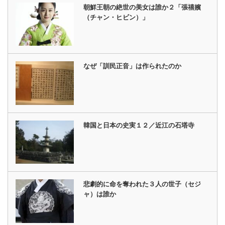
朝鮮王朝の絶世の美女は誰か２「張禧嬪
（チャン・ヒビン）」
なぜ「訓民正音」は作られたのか
韓国と日本の史実１２／近江の石塔寺
悲劇的に命を奪われた３人の世子（セジ
ャ）は誰か