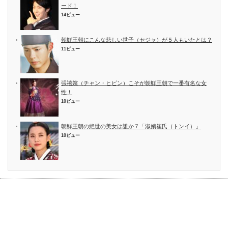
ード！
14ビュー
朝鮮王朝にこんな悲しい世子（セジャ）が５人もいたとは？
11ビュー
張禧嬪（チャン・ヒビン）こそが朝鮮王朝で一番有名な女
性！
10ビュー
朝鮮王朝の絶世の美女は誰か７「淑嬪崔氏（トンイ）」
10ビュー