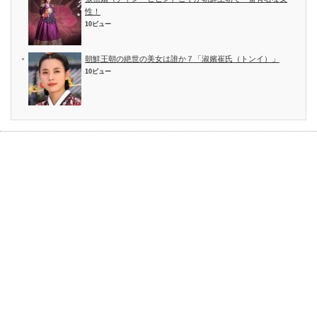
性！
10ビュー
朝鮮王朝の絶世の美女は誰か７「淑嬪崔氏（トンイ）」
10ビュー