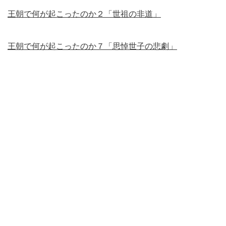
王朝で何が起こったのか２「世祖の非道」
王朝で何が起こったのか７「思悼世子の悲劇」