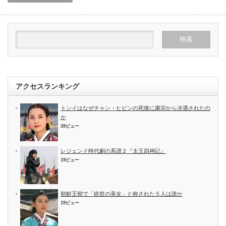
アクセスランキング
トンイはなぜチャン・ヒビンの死後に粛宗から冷遇されたの
か
39ビュー
レジェンド時代劇の系譜２『太王四神記』
19ビュー
朝鮮王朝で「絶世の美女」と称された５人は誰か
19ビュー