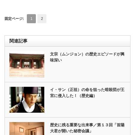
固定ページ:
1
2
関連記事
文宗（ムンジョン）の歴史エピソードが興
味深い
イ・サン（正祖）の命を狙った暗殺団が王
宮に侵入した！（歴史編）
歴史に残る重要な出来事／第１３回「首陽
大君が開いた秘密会議」