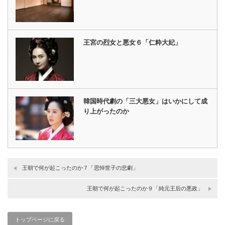
王宮の烈女と悪女６「仁粋大妃」
韓国時代劇の「三大悪女」はいかにして成
り上がったのか
王朝で何が起こったのか７「思悼世子の悲劇」
王朝で何が起こったのか９「純元王后の悪政」
トップページに戻る