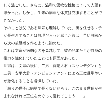
しく過ごした。さらに、温和で柔軟な性格によって人望も
厚かった。しかし、生来の病弱な体質は克服することがで
きなかった。
そのことは父である世宗も理解していた。後を任せる世子
が長生きすることは無理だろうと感じた彼は、早い段階か
ら次の後継者を作るように勧めた。
これは文宗が病弱なのを見越して、彼の兄弟たちが自身の
権力を強化していたことにも原因があった。
世宗は、文宗の後に、二男・首陽大君（スヤンデグン）と
三男・安平大君（アンピョンデグン）による王位継承争い
が激化することを危惧していた。
「頼りの世子は病弱で長くないだろう。このまま世孫が生
まれなければ王位をめぐって乱れてしまう……」