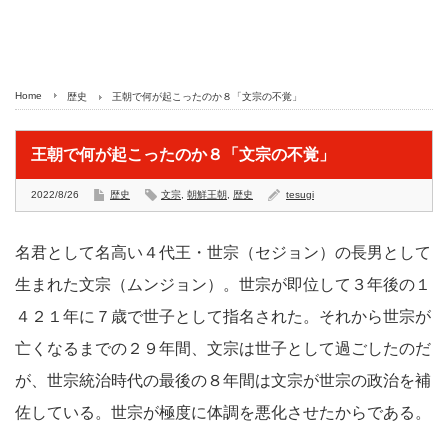
Home
歴史
王朝で何が起こったのか８「文宗の不覚」
王朝で何が起こったのか８「文宗の不覚」
2022/8/26
歴史
文宗
,
朝鮮王朝
,
歴史
tesugi
名君として名高い４代王・世宗（セジョン）の長男として
生まれた文宗（ムンジョン）。世宗が即位して３年後の１
４２１年に７歳で世子として指名された。それから世宗が
亡くなるまでの２９年間、文宗は世子として過ごしたのだ
が、世宗統治時代の最後の８年間は文宗が世宗の政治を補
佐している。世宗が極度に体調を悪化させたからである。