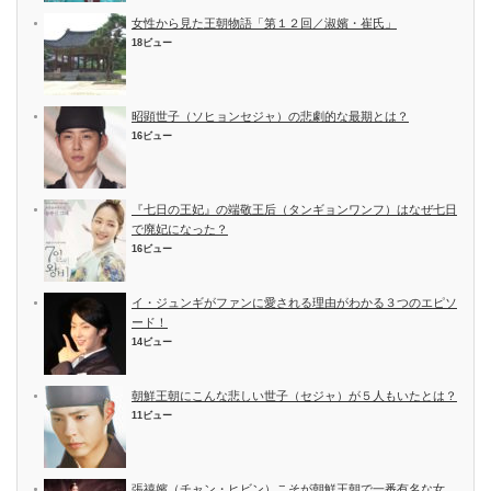
女性から見た王朝物語「第１２回／淑嬪・崔氏」
18ビュー
昭顕世子（ソヒョンセジャ）の悲劇的な最期とは？
16ビュー
『七日の王妃』の端敬王后（タンギョンワンフ）はなぜ七日
で廃妃になった？
16ビュー
イ・ジュンギがファンに愛される理由がわかる３つのエピソ
ード！
14ビュー
朝鮮王朝にこんな悲しい世子（セジャ）が５人もいたとは？
11ビュー
張禧嬪（チャン・ヒビン）こそが朝鮮王朝で一番有名な女