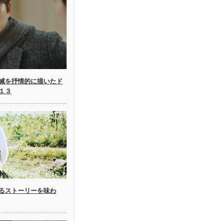
滅を抒情的に描いたド
１３
るストーリーを味わ