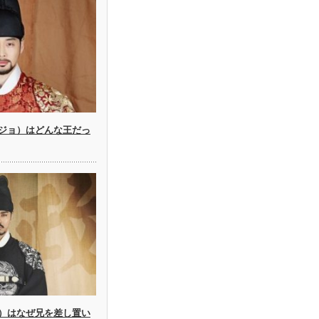
ジョ）はどんな王だっ
）はなぜ兄を差し置い