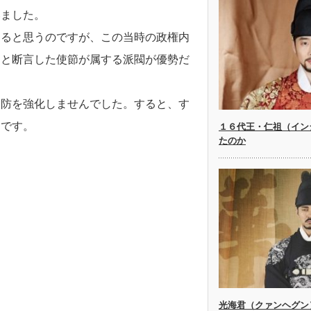
いました。
なると思うのですが、この当時の政権内
」と断言した使節が属する派閥が優勢だ
国防を強化しませんでした。すると、す
けです。
１６代王・仁祖（イン
たのか
光海君（クァンヘグン