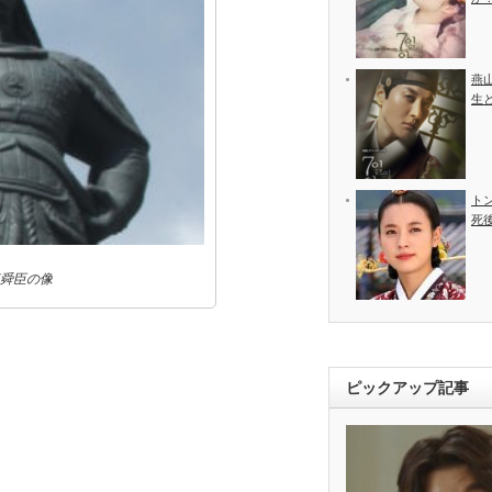
燕
生
ト
死
舜臣の像
ピックアップ記事