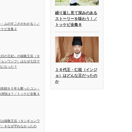
繰り返し見て深みのある
ストーリーを味わう！／
ン・ユのすごさがわかる！／
トッケビ全集８
ッケビ全集２
七日の王妃』の端敬王后（タ
ギョンワンフ）はなぜ七日で
妃になった？
１６代王・仁祖（インジ
ョ）はどんな王だったの
か
演依頼を５年も断ったコン・
の演技は？／トッケビ全集３
宗は端敬王后（タンギョンワ
フ）をなぜ守れなかったの
？