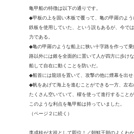
亀甲船の特徴は以下の通りです。
◆甲板の上を固い木板で覆って、亀の甲羅のよう
鉄板を使用していた、という説もあるが、今で
力である。
◆亀の甲羅のような船上に狭い十字路を作って乗
路以外には錐を全面的に置いて人が四方に歩け
船して自在に動くことを防いだ。
◆船首には龍頭を置いて、攻撃の他に煙幕を出せ
◆帆をあげて海上を進むことができる一方、左右
たくさん空いていて、櫂を使って進行すること
このような利点を亀甲船は持っていました。
（ページ２に続く）
李成桂が太祖として即位！／朝鮮王朝のよくわ