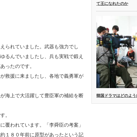
て王になれたのか
鍛えられていました。武器も強力でし
がゆるんでいましたし、兵も実戦で鍛え
があったのです。
明が救援に来ましたし、各地で義勇軍が
）が海上で大活躍して豊臣軍の補給を断
韓国ドラマはどのよう
です。
うに覆われています。「李舜臣の考案」
る約１８０年前に原型があったという記