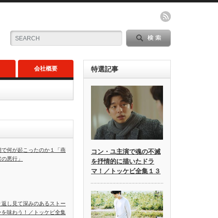
会社概要
特選記事
朝で何が起こったのか１「燕
コン・ユ主演で魂の不滅
君の悪行」
を抒情的に描いたドラ
マ！／トッケビ全集１３
り返し見て深みのあるストー
ーを味わう！／トッケビ全集