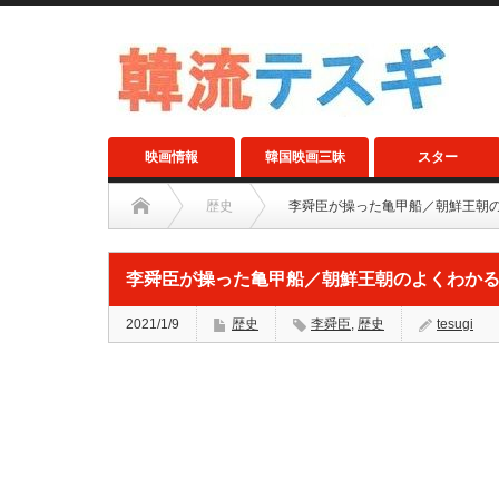
映画情報
韓国映画三昧
スター
歴史
李舜臣が操った亀甲船／朝鮮王朝
李舜臣が操った亀甲船／朝鮮王朝のよくわか
2021/1/9
歴史
李舜臣
,
歴史
tesugi