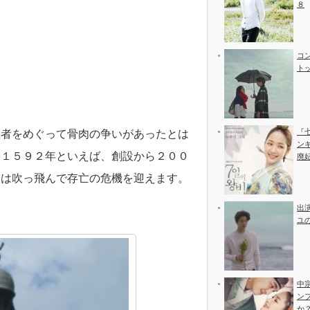
８
コ
ト
『
継者をめぐって骨肉の争いがあったとは
ン
。１５９２年といえば、創設から２００
廃
分は吹っ飛んで存亡の危機を迎えます。
出
ユ
中
ン
か