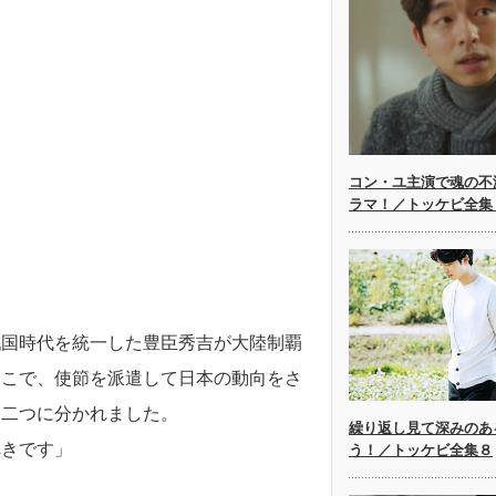
コン・ユ主演で魂の不
ラマ！／トッケビ全集
戦国時代を統一した豊臣秀吉が大陸制覇
そこで、使節を派遣して日本の動向をさ
っ二つに分かれました。
繰り返し見て深みのあ
べきです」
う！／トッケビ全集８