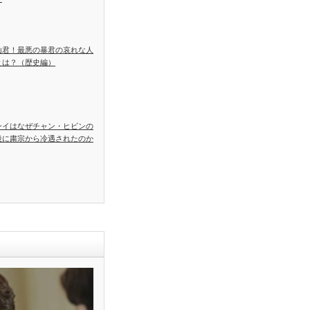
山君！最悪の暴君の哀れな人
とは？（歴史編）
ンイはなぜチャン・ヒビンの
後に粛宗から冷遇されたのか