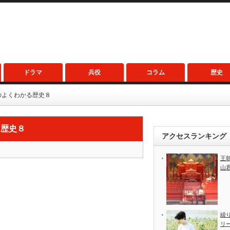
ドラマ
兵役
コラム
歴史
のよくわかる歴史８
る歴史８
アクセスランキング
王
山
繰
リ