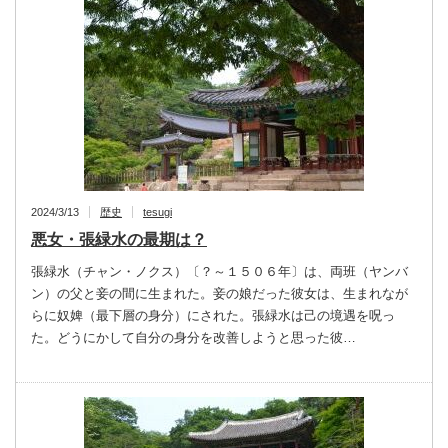
2024/3/13
歴史
tesugi
悪女・張緑水の最期は？
張緑水（チャン・ノクス）〔？～１５０６年〕は、両班（ヤンバ
ン）の父と妾の間に生まれた。妾の娘だった彼女は、生まれなが
らに奴婢（最下層の身分）にされた。張緑水は己の境遇を呪っ
た。どうにかして自分の身分を改善しようと思った彼…