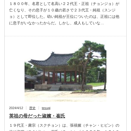
１８００年、名君として名高い２２代王・正祖（チョンジョ）が
亡くなり、その息子が１０歳の若さで２３代王・純祖（スンジ
ョ）として即位した。幼い純祖が王位についたのは、正祖には他
に息子がいなかったからだ。しかし、成人もしていな…
2024/4/12
歴史
tesugi
英祖の母だった淑嬪・崔氏
１９代王・粛宗（スクチョン）は、張禧嬪（チャン・ヒビン）の