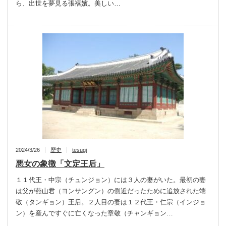
ら、出世を夢見る張禧嬪。美しい…
2024/3/26
歴史
tesugi
悪女の象徴「文定王后」
１１代王・中宗（チュンジョン）には３人の妻がいた。最初の妻
は父が燕山君（ヨンサングン）の側近だったために追放された端
敬（タンギョン）王后。２人目の妻は１２代王・仁宗（インジョ
ン）を産んですぐに亡くなった章敬（チャンギョン…