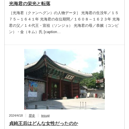
光海君の栄光と転落
［光海君（クァンヘグン）の人物データ］ 光海君の生没年／１５
７５～１６４１年 光海君の在位期間／１６０８～１６２３年 光海
君の父／１４代王・宣祖（ソンジョ） 光海君の母／恭嬪（コンビ
ン）・金（キム）氏 [caption…
2024/4/18
歴史
tesugi
貞純王后はどんな女性だったのか