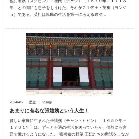
他に淑嬪（スクピン）・崔氏（チェシ）〔１６７０年～１７１８
年〕との間にも息子をもうけた。それが２１代王・英祖（ヨンジ
ョ）である。英祖は庶民の生活を第一に考える政治…
2024/4/5
歴史
tesugi
あまりに有名な張嬉嬪という人生！
貧しい家庭に生まれた張禧嬪（チャン・ヒビン）〔１６５９年～
１７０１年〕は、ずっと不遇の生活を送っていたが、偶然にも宮
廷で働けるようになった。 張禧嬪の野望 王妃たちの世話をしなが