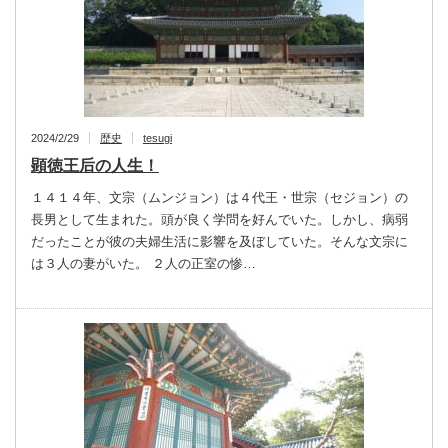
2024/2/29
歴史
tesugi
顕徳王后の人生！
１４１４年、文宗（ムンジョン）は４代王・世宗（セジョン）の
長男として生まれた。頭が良く学問を好んでいた。しかし、病弱
だったことが彼の夫婦生活に影響を及ぼしていた。そんな文宗に
は３人の妻がいた。 ２人の正室の惨…