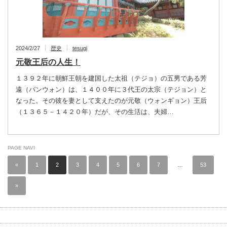
2024/2/27
歴史
tesugi
元敬王后の人生！
１３９２年に朝鮮王朝を建国した太祖（テジョ）の五男である芳
遠（バンウォン）は、１４００年に３代王の太宗（テジョン）と
なった。その彼を妻として支えたのが元敬（ウォンギョン）王后
（１３６５－１４２０年）だが、その生活は、夫婦…
PAGE NAVI
«
1
2
3
4
5
6
7
…
53
»