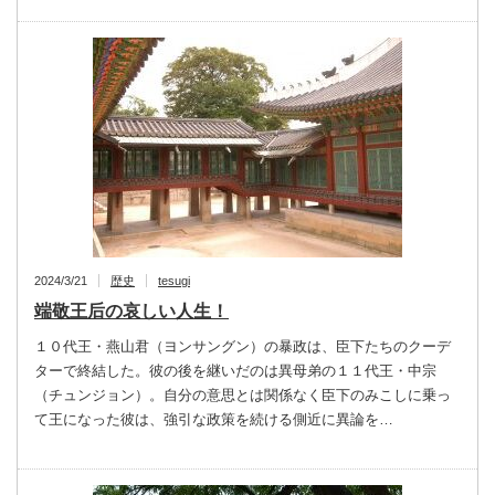
2024/3/21
歴史
tesugi
端敬王后の哀しい人生！
１０代王・燕山君（ヨンサングン）の暴政は、臣下たちのクーデ
ターで終結した。彼の後を継いだのは異母弟の１１代王・中宗
（チュンジョン）。自分の意思とは関係なく臣下のみこしに乗っ
て王になった彼は、強引な政策を続ける側近に異論を…