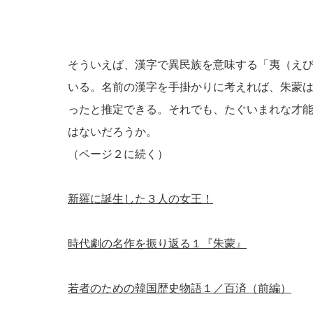
そういえば、漢字で異民族を意味する「夷（え
いる。名前の漢字を手掛かりに考えれば、朱蒙
ったと推定できる。それでも、たぐいまれな才
はないだろうか。
（ページ２に続く）
新羅に誕生した３人の女王！
時代劇の名作を振り返る１『朱蒙』
若者のための韓国歴史物語１／百済（前編）