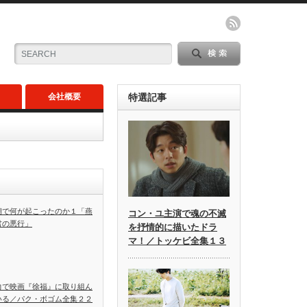
会社概要
特選記事
朝で何が起こったのか１「燕
コン・ユ主演で魂の不滅
君の悪行」
を抒情的に描いたドラ
マ！／トッケビ全集１３
力で映画『徐福』に取り組ん
いる／パク・ボゴム全集２２