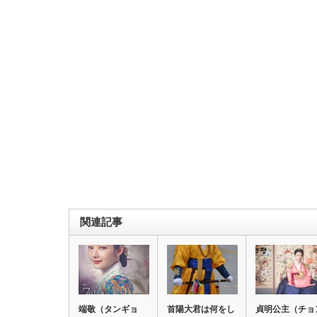
関連記事
端敬（タンギョ
首陽大君は何をし
貞明公主（チョ