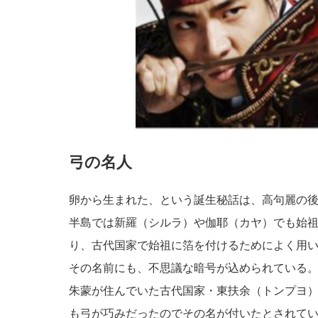
弓の名人
卵から生まれた、という誕生秘話は、高句麗の
半島では新羅（シルラ）や伽耶（カヤ）でも始
り、古代国家で始祖に箔を付けるためによく用
その名前にも、不思議な暗号が込められている
朱蒙が住んでいた古代国家・東扶余（トンプヨ
も弓が巧みだったのでその名が付いたとされて