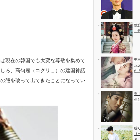
朝
「
中
）は現在の韓国でも大変な尊敬を集めて
ン
にしろ、高句麗（コグリョ）の建国神話
か
卵の殻を破って出てきたことになってい
燕
生
繰
リ
８