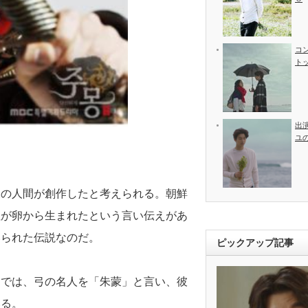
コ
ト
出
ユ
後の人間が創作したと考えられる。朝鮮
祖が卵から生まれたという言い伝えがあ
いられた伝説なのだ。
ピックアップ記事
。
）では、弓の名人を「朱蒙」と言い、彼
いる。