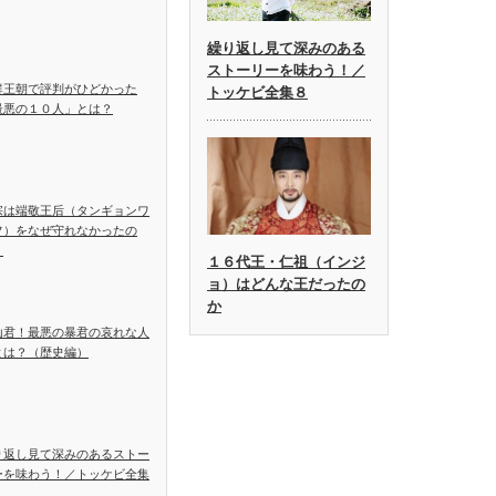
繰り返し見て深みのある
ストーリーを味わう！／
鮮王朝で評判がひどかった
トッケビ全集８
最悪の１０人」とは？
宗は端敬王后（タンギョンワ
フ）をなぜ守れなかったの
？
１６代王・仁祖（インジ
ョ）はどんな王だったの
か
山君！最悪の暴君の哀れな人
とは？（歴史編）
り返し見て深みのあるストー
ーを味わう！／トッケビ全集