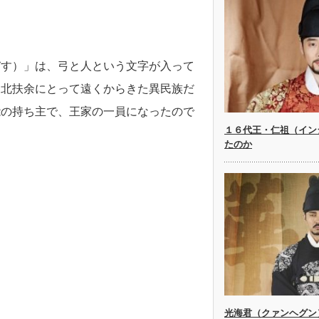
びす）」は、弓と人という文字が入って
は北扶余にとって遠くからきた異民族だ
能の持ち主で、王家の一員になったので
１６代王・仁祖（イン
たのか
光海君（クァンヘグン