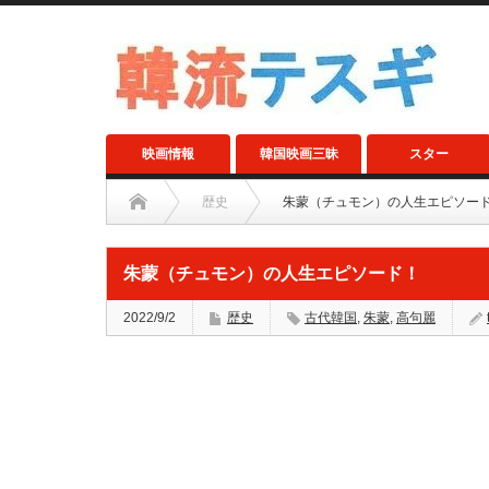
映画情報
韓国映画三昧
スター
歴史
朱蒙（チュモン）の人生エピソー
朱蒙（チュモン）の人生エピソード！
2022/9/2
歴史
古代韓国
,
朱蒙
,
高句麗