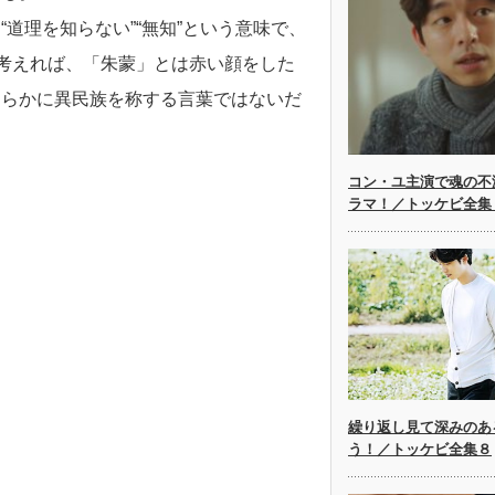
道理を知らない”“無知”という意味で、
と考えれば、「朱蒙」とは赤い顔をした
明らかに異民族を称する言葉ではないだ
コン・ユ主演で魂の不
ラマ！／トッケビ全集
繰り返し見て深みのあ
う！／トッケビ全集８