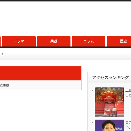
ドラマ
兵役
コラム
歴史
ド！
アクセスランキング
tesugi
王
山
全
で