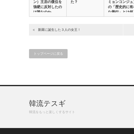
ン）王后の復位を
た？
ミョンコンジュ
強硬に反対したの
の「歴史的に有
は誰なのか
な善行」とは何
か…
新羅に誕生した３人の女王！
トップページに戻る
韓流テスギ
韓流をもっと楽しくするサイト