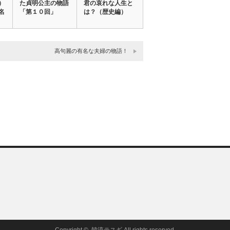
）
た貞明公主の物語
君の哀れな人生と
名
「第１０回」
は？（歴史編）
高句麗の有名な夫婦の物語！
Copyright ©
韓流テスギ
All rights reserved.