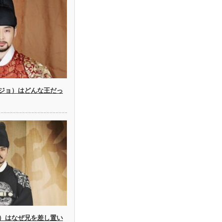
ジョ）はどんな王だっ
）はなぜ兄を差し置い