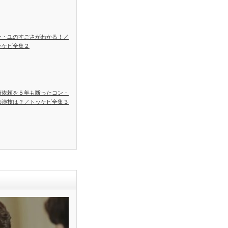
ン・ユのすごさがわかる！／
ッケビ全集２
演依頼を５年も断ったコン・
の演技は？／トッケビ全集３