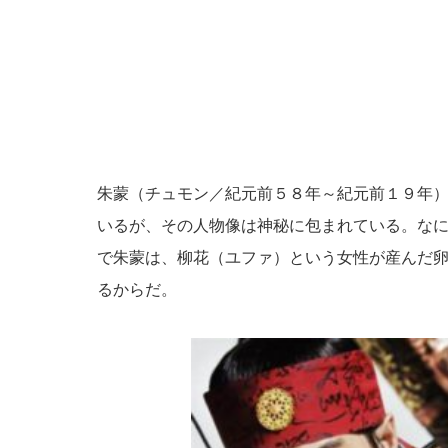
朱蒙（チュモン／紀元前５８年～紀元前１９年
いるが、その人物像は神秘に包まれている。な
で朱蒙は、柳花（ユファ）という女性が産んだ
るからだ。