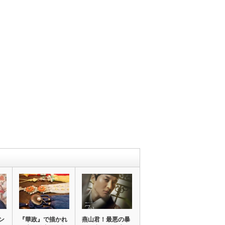
ン
『華政』で描かれ
燕山君！最悪の暴