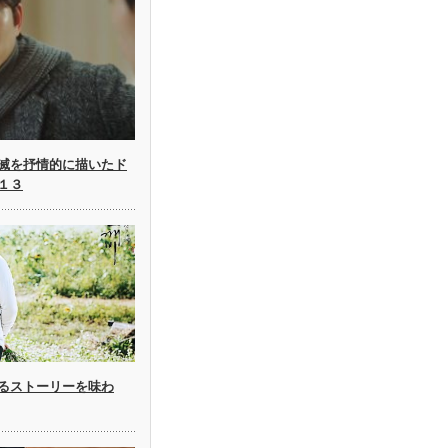
滅を抒情的に描いたド
１３
るストーリーを味わ