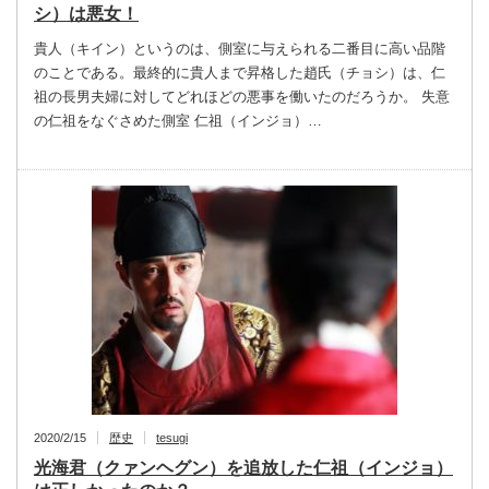
シ）は悪女！
貴人（キイン）というのは、側室に与えられる二番目に高い品階
のことである。最終的に貴人まで昇格した趙氏（チョシ）は、仁
祖の長男夫婦に対してどれほどの悪事を働いたのだろうか。 失意
の仁祖をなぐさめた側室 仁祖（インジョ）…
2020/2/15
歴史
tesugi
光海君（クァンヘグン）を追放した仁祖（インジョ）