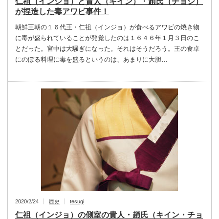
仁祖（インジョ）と貴人（キイン）・趙氏（チョシ）
が捏造した毒アワビ事件！
朝鮮王朝の１６代王・仁祖（インジョ）が食べるアワビの焼き物
に毒が盛られていることが発覚したのは１６４６年１月３日のこ
とだった。宮中は大騒ぎになった。それはそうだろう。王の食卓
にのぼる料理に毒を盛るというのは、あまりに大胆…
2020/2/24
歴史
tesugi
仁祖（インジョ）の側室の貴人・趙氏（キイン・チョ