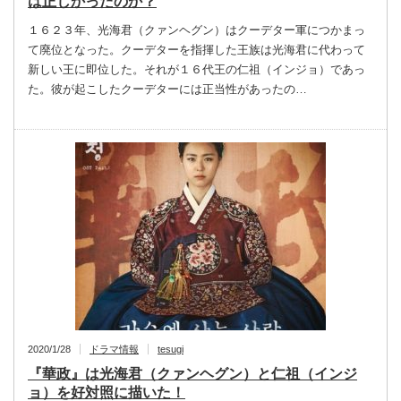
は正しかったのか？
１６２３年、光海君（クァンヘグン）はクーデター軍につかまっ
て廃位となった。クーデターを指揮した王族は光海君に代わって
新しい王に即位した。それが１６代王の仁祖（インジョ）であっ
た。彼が起こしたクーデターには正当性があったの…
2020/1/28
ドラマ情報
tesugi
『華政』は光海君（クァンヘグン）と仁祖（インジ
ョ）を好対照に描いた！