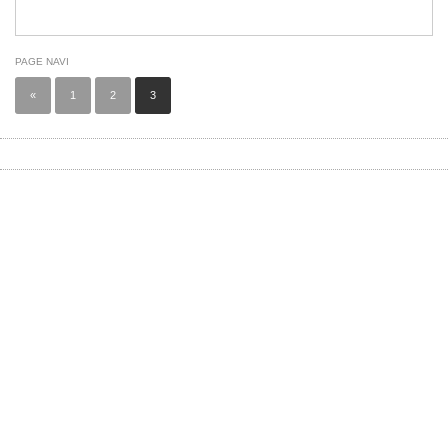
PAGE NAVI
«
1
2
3