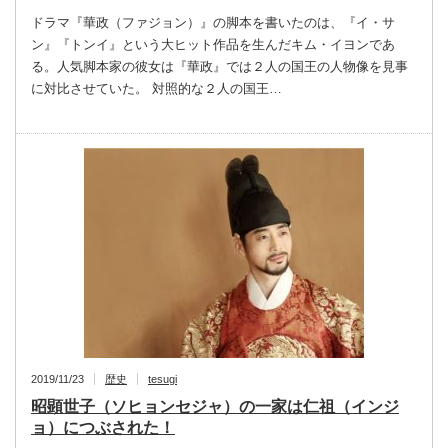
ドラマ『華政（ファジョン）』の脚本を書いたのは、『イ・サ
ン』『トンイ』という大ヒット作品を生んだキム・イヨンであ
る。人気脚本家の彼女は『華政』では２人の国王の人物像を見事
に対比させていた。 対照的な２人の国王…
2019/11/23
歴史
tesugi
昭顕世子（ソヒョンセジャ）の一家は仁祖（インジ
ョ）につぶされた！