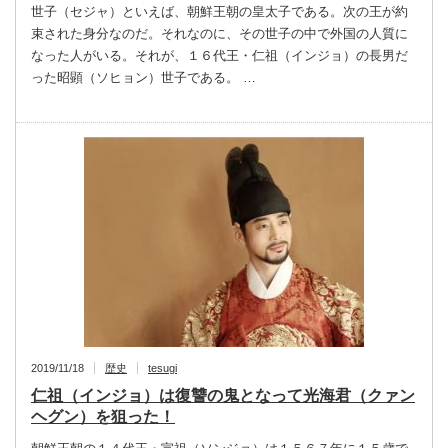
世子（セジャ）といえば、朝鮮王朝の皇太子である。次の王が約
束された身分なのだ。それなのに、その世子の中で外国の人質に
なった人がいる。それが、１６代王・仁祖（インジョ）の長男だ
った昭顕（ソヒョン）世子である。 …
2019/11/18
歴史
tesugi
仁祖（インジョ）は復讐の鬼となって光海君（クァン
ヘグン）を狙った！