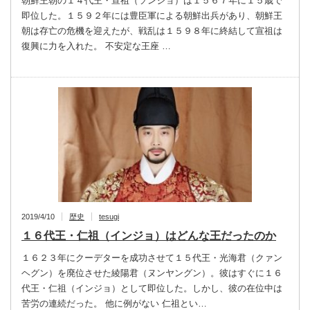
朝鮮王朝の１４代王・宣祖（ソンジョ）は１５６７年に１５歳で
即位した。１５９２年には豊臣軍による朝鮮出兵があり、朝鮮王
朝は存亡の危機を迎えたが、戦乱は１５９８年に終結して宣祖は
復興に力を入れた。 不安定な王座 …
2019/4/10
歴史
tesugi
１６代王・仁祖（インジョ）はどんな王だったのか
１６２３年にクーデターを成功させて１５代王・光海君（クァン
ヘグン）を廃位させた綾陽君（ヌンヤングン）。彼はすぐに１６
代王・仁祖（インジョ）として即位した。しかし、彼の在位中は
苦労の連続だった。 他に例がない 仁祖とい…