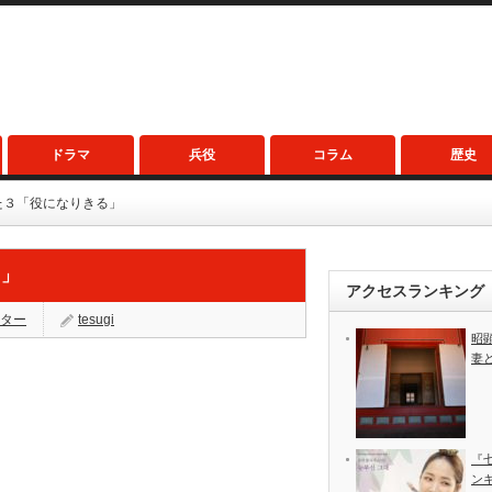
ドラマ
兵役
コラム
歴史
た３「役になりきる」
る」
アクセスランキング
ター
tesugi
昭
妻
『
ン