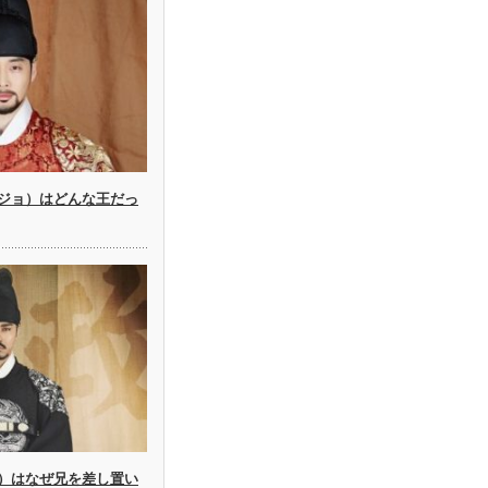
ジョ）はどんな王だっ
）はなぜ兄を差し置い