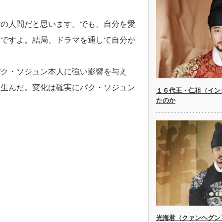
対の人間だと思います。でも、自分を愛
んですよ。結局、ドラマを通して自分が
パク・ソジュン本人に強い影響を与え
も生んだ。変化は確実にパク・ソジュン
１６代王・仁祖（イン
たのか
光海君（クァンヘグン