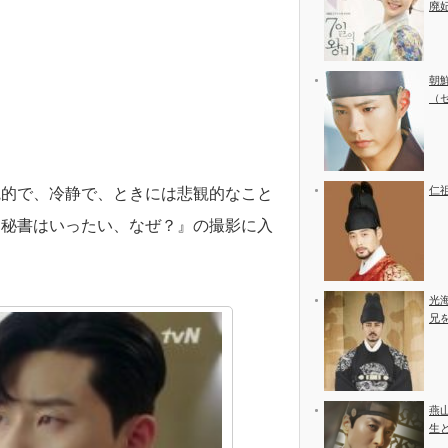
廃
朝
（
仁
観的で、冷静で、ときには悲観的なこと
ム秘書はいったい、なぜ？』の撮影に入
。
光
兄
燕
生