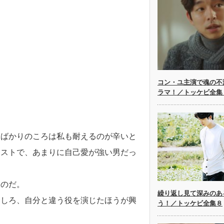
コン・ユ主演で魂の不
ラマ！／トッケビ全集
。
たばかりのころは私も耐えるのが辛いと
シストで、あまりに自己愛が強い男だっ
たのだ。
繰り返し見て深みのあ
むしろ、自分と違う役を演じたほうが興
う！／トッケビ全集８