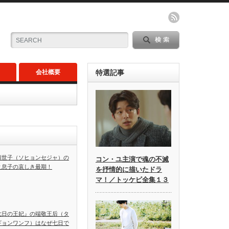
会社概要
特選記事
顕世子（ソヒョンセジャ）の
コン・ユ主演で魂の不滅
と息子の哀しき最期！
を抒情的に描いたドラ
マ！／トッケビ全集１３
七日の王妃』の端敬王后（タ
ギョンワンフ）はなぜ七日で