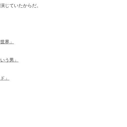
で演じていたからだ。
の世界」
という男」
ード」