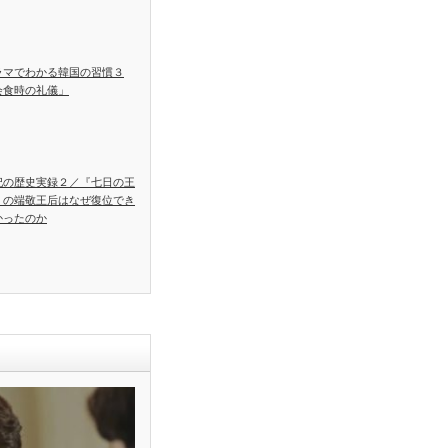
ラマでわかる韓国の習慣３
会食時の礼儀」
妃の歴史実録２／『七日の王
』の端敬王后はなぜ復位でき
かったのか