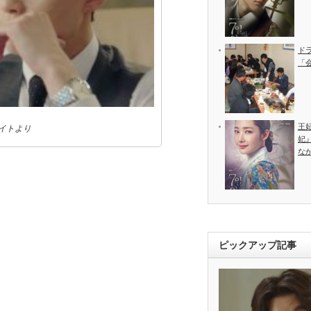
ド
「
王
サイトより
妃
な
ピックアップ記事