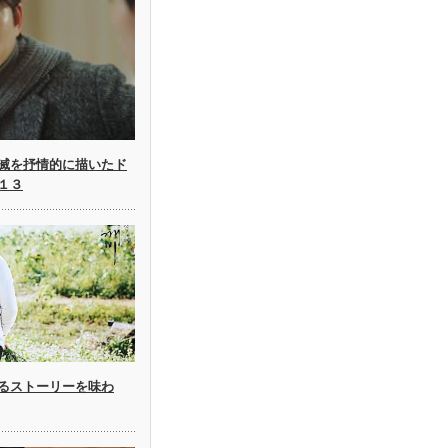
滅を抒情的に描いたド
１３
るストーリーを味わ