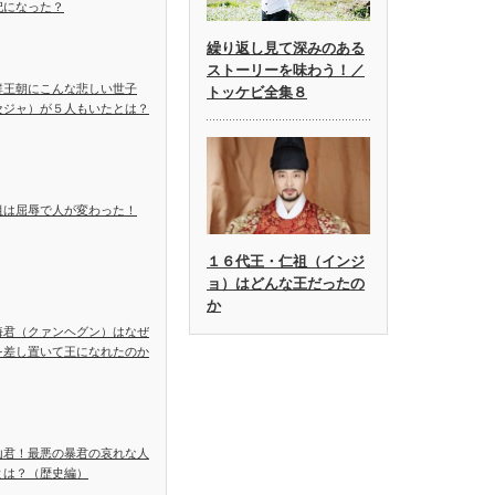
妃になった？
繰り返し見て深みのある
ストーリーを味わう！／
鮮王朝にこんな悲しい世子
トッケビ全集８
セジャ）が５人もいたとは？
祖は屈辱で人が変わった！
１６代王・仁祖（インジ
ョ）はどんな王だったの
か
海君（クァンヘグン）はなぜ
を差し置いて王になれたのか
山君！最悪の暴君の哀れな人
とは？（歴史編）