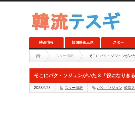
映画情報
韓国映画三昧
スター
スター情報
そこにパク・ソジュンがい
そこにパク・ソジュンがいた３「役になりき
2023/6/28
スター情報
パク・ソジュン
,
韓流ス