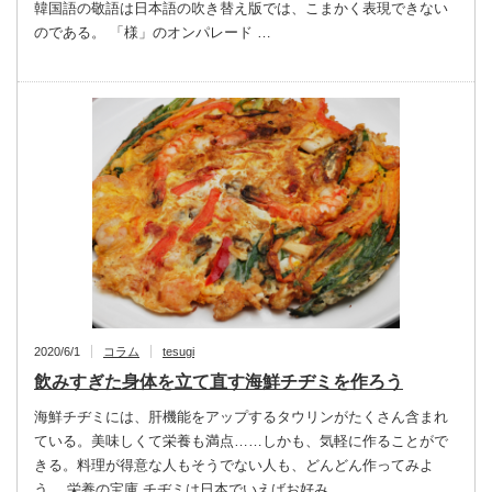
韓国語の敬語は日本語の吹き替え版では、こまかく表現できない
のである。 「様」のオンパレード …
2020/6/1
コラム
tesugi
飲みすぎた身体を立て直す海鮮チヂミを作ろう
海鮮チヂミには、肝機能をアップするタウリンがたくさん含まれ
ている。美味しくて栄養も満点……しかも、気軽に作ることがで
きる。料理が得意な人もそうでない人も、どんどん作ってみよ
う。 栄養の宝庫 チヂミは日本でいえばお好み…