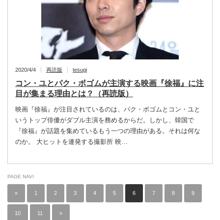
2020/4/4
再読版
tesugi
コン・ユとパク・ボゴムが主演する映画『徐福』に注
目が集まる理由とは？（再読版）
映画『徐福』が注目されているのは、パク・ボゴムとコン・ユと
いうトップ俳優がダブル主演を務めるからだ。しかし、韓国で
『徐福』が話題を集めているもう一つの理由がある。それは何な
のか。 大ヒットを連発する撮影所 映…
PAGE NAVI
«
1
2
3
4
5
6
7
8
9
10
11
»