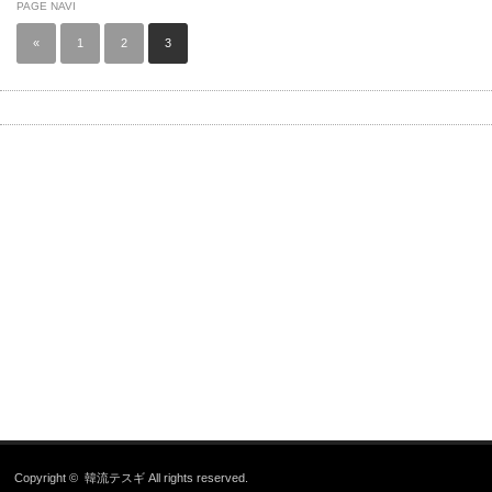
PAGE NAVI
«
1
2
3
Copyright ©
韓流テスギ
All rights reserved.