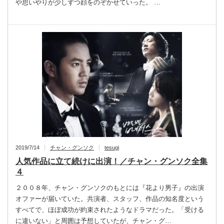
や思いやりが少しずつ顔をのぞかせていった。 …
2019/7/14
チャン・グンソク
tesugi
人気作品に立て続けに出演！／チャン・グンソク全集
４
２００８年、チャン・グンソクのもとには『花より男子』の出演
オファーが届いていた。共演者、スタッフ、作品の知名度という
すべてで、ほぼ成功が約束されたようなドラマだった。「受ける
に違いない」と周囲は予想していたが、チャン・グ…