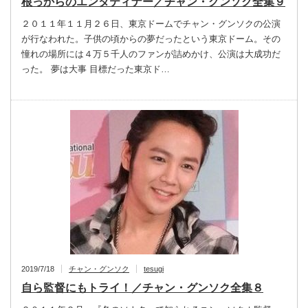
根っからのエンタティナー／チャン・グンソク全集９
２０１１年１１月２６日、東京ドームでチャン・グンソクの公演
が行なわれた。子供の頃からの夢だったという東京ドーム。その
憧れの場所には４万５千人のファンが詰めかけ、公演は大成功だ
った。 夢は大事 目標だった東京ド…
2019/7/18
チャン・グンソク
tesugi
自ら監督にもトライ！／チャン・グンソク全集８