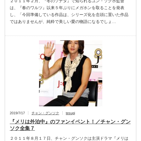
２０１１年２月、『冬のソナタ』で知られるユン・ソクホ監督
は、『春のワルツ』以来５年ぶりにメガホンを取ることを発表
し、「今回準備している作品は、シリーズ化を念頭に置いた作品
ではありませんが、純粋で美しい愛の物語になるでしょ…
2019/7/17
チャン・グンソク
tesugi
『メリは外泊中』のファンイベント！／チャン・グン
ソク全集７
２０１１年８月１７日、チャン・グンソクは主演ドラマ『メリは