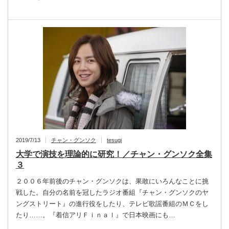
2019/7/13
チャン・グンソク
tesugi
大学で演技を理論的に研究！／チャン・グンソク全集
３
２００６年前後のチャン・グンソクは、果敢にいろんなことに挑
戦した。自分の名前を冠したラジオ番組『チャン・グンソクのヤ
ングストリート』の進行役をしたり、テレビ歌謡番組のＭＣをし
たり……。『着信アリＦｉｎａｌ』で日本映画にも…