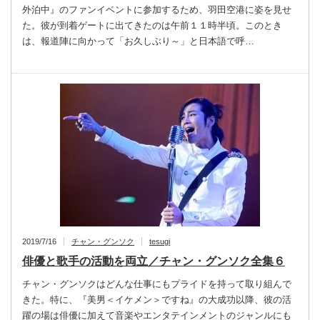
外泊中』のファンイベントに参加するため、羽田空港に姿を見せ
た。彼が到着ゲートに出てきたのは午前１１時半頃。このとき
は、報道陣に向かって「お久しぶり～」と日本語で呼…
2019/7/16
チャン・グンソク
tesugi
俳優と歌手の活動を両立／チャン・グンソク全集６
チャン・グンソクはどんな仕事にもプライドを持って取り組んで
きた。特に、『美男＜イケメン＞ですね』の大成功以降、彼の活
躍の場は俳優に加えて音楽やエンタテインメントのジャンルにも