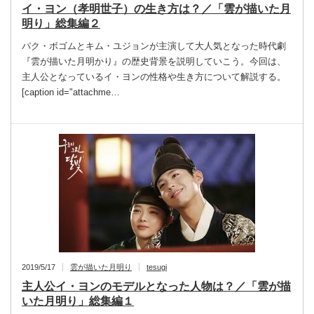
イ・ヨン（孝明世子）の生き方は？／「雲が描いた月
明り」総集編２
パク・ボゴムとキム・ユジョンが主演して大人気となった時代劇
『雲が描いた月明かり』の歴史背景を説明していこう。今回は、
主人公となっているイ・ヨンの性格や生き方について解説する。
[caption id="attachme…
2019/5/17
雲が描いた月明り
tesugi
主人公イ・ヨンのモデルとなった人物は？／「雲が描
いた月明り」総集編１