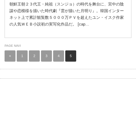
朝鮮王朝２３代王・純祖（スンジョ）の時代を舞台に、宮中の陰
謀や恋模様を描いた時代劇『雲が描いた月明り』。韓国インター
ネット上で累計観覧数５０００万ＰＶを超えたユン・イスク作家
の人気ＷＥＢ小説初の実写化作品だ。 [cap…
PAGE NAVI
«
1
2
3
4
5