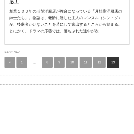
る！
創業１００年の老舗洋服店が舞台になっている『月桂樹洋服店の
紳士たち』。物語は、老齢に達した主人のマンスル（シン・グ）
が、後継者がいないことを苦にして家出するところから始まる。
とにかく、ドラマの序盤では、落ちぶれた連中が次…
PAGE NAVI
«
1
…
8
9
10
11
12
13