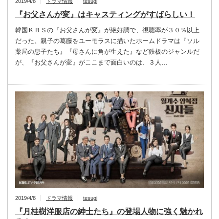
2019/4/8
ドラマ情報
tesugi
『お父さんが変』はキャスティングがすばらしい！
韓国ＫＢＳの『お父さんが変』が絶好調で、視聴率が３０％以上
だった。親子の葛藤をユーモラスに描いたホームドラマは『ソル
薬局の息子たち』『母さんに角が生えた』など鉄板のジャンルだ
が、『お父さんが変』がここまで面白いのは、３人…
2019/4/8
ドラマ情報
tesugi
『月桂樹洋服店の紳士たち』の登場人物に強く魅かれ