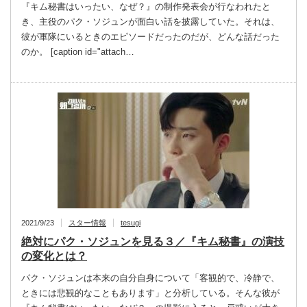
『キム秘書はいったい、なぜ？』の制作発表会が行なわれたと
き、主役のパク・ソジュンが面白い話を披露していた。それは、
彼が軍隊にいるときのエピソードだったのだが、どんな話だった
のか。 [caption id="attach…
2021/9/23
スター情報
tesugi
絶対にパク・ソジュンを見る３／『キム秘書』の演技
の変化とは？
パク・ソジュンは本来の自分自身について「客観的で、冷静で、
ときには悲観的なこともあります」と分析している。そんな彼が