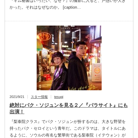
『キム秘書はいったい、なぜ？』の撮影に入ると、戸惑いが大き
かった。それはなぜなのか。 [caption…
2021/9/21
スター情報
tesugi
絶対にパク・ソジュンを見る２／『パラサイト』にも
出演！
『梨泰院クラス』でパク・ソジュンが扮するのは、大きな野望を
持ったパク・セロイという青年だ。このドラマは、タイトルにあ
るように、ソウルの有名な繁華街である梨泰院（イテウォン）が