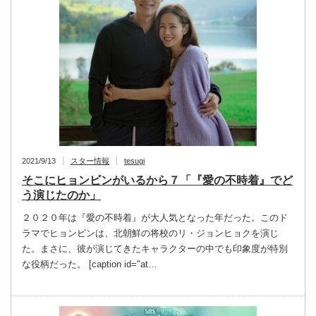
2021/9/13
スター情報
tesugi
そこにヒョンビンがいるから７「『愛の不時着』でど
う演じたのか」
２０２０年は『愛の不時着』が大人気となった年だった。このド
ラマでヒョンビンは、北朝鮮の将校のリ・ジョンヒョクを演じ
た。まさに、彼が演じてきたキャラクターの中でも印象度が特別
な役柄だった。 [caption id="at…