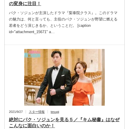
の変身に注目！
パク・ソジュンが主演したドラマ『梨泰院クラス』。このドラマ
の魅力は、何と言っても、主役のパク・ソジュンが野望に燃える
若者をどう演じきるか、ということだ。 [caption
id="attachment_15671" a…
2021/9/27
スター情報
tesugi
絶対にパク・ソジュンを見る５／『キム秘書』はなぜ
こんなに面白いのか！