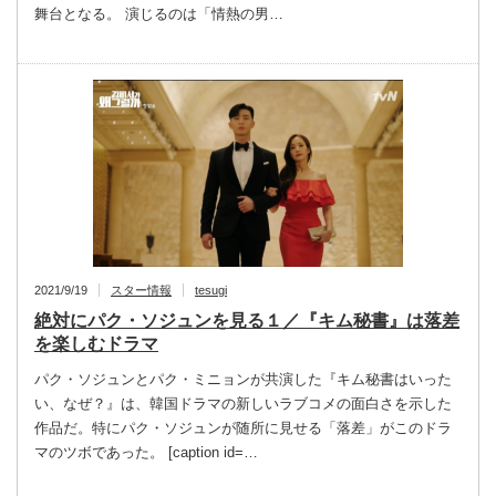
舞台となる。 演じるのは「情熱の男…
2021/9/19
スター情報
tesugi
絶対にパク・ソジュンを見る１／『キム秘書』は落差
を楽しむドラマ
パク・ソジュンとパク・ミニョンが共演した『キム秘書はいった
い、なぜ？』は、韓国ドラマの新しいラブコメの面白さを示した
作品だ。特にパク・ソジュンが随所に見せる「落差」がこのドラ
マのツボであった。 [caption id=…