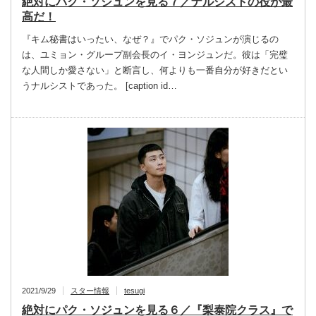
絶対にパク・ソジュンを見る７／ナルシストの役が最
高だ！
『キム秘書はいったい、なぜ？』でパク・ソジュンが演じるの
は、ユミョン・グループ副会長のイ・ヨンジュンだ。彼は「完璧
な人間しか愛さない」と断言し、何よりも一番自分が好きだとい
うナルシストであった。 [caption id…
2021/9/29
スター情報
tesugi
絶対にパク・ソジュンを見る６／『梨泰院クラス』で