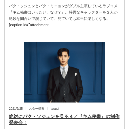
パク・ソジュンとパク・ミニョンがダブル主演しているラブコメ
『キム秘書はいったい、なぜ？』。特異なキャラクターを２人が
絶妙な間合いで演じていて、見ていても本当に楽しくなる。
[caption id="attachment…
2021/9/25
スター情報
tesugi
絶対にパク・ソジュンを見る４／『キム秘書』の制作
発表会！