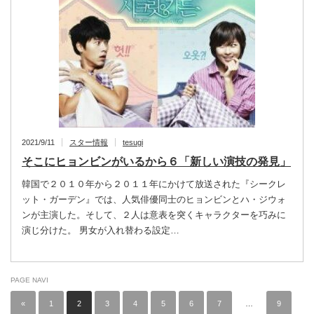
2021/9/11
スター情報
tesugi
そこにヒョンビンがいるから６「新しい演技の発見」
韓国で２０１０年から２０１１年にかけて放送された『シークレ
ット・ガーデン』では、人気俳優同士のヒョンビンとハ・ジウォ
ンが主演した。そして、２人は意表を突くキャラクターを巧みに
演じ分けた。 男女が入れ替わる設定…
PAGE NAVI
«
1
2
3
4
5
6
7
…
9