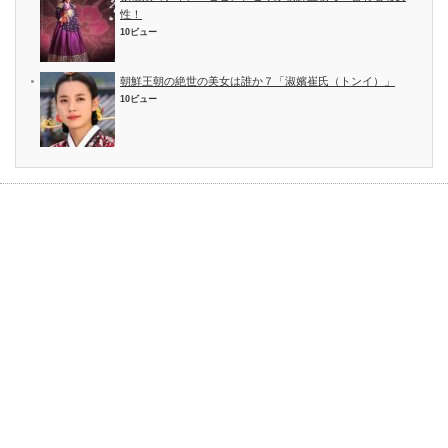
性！
10ビュー
朝鮮王朝の絶世の美女は誰か７「淑嬪崔氏（トンイ）」
10ビュー