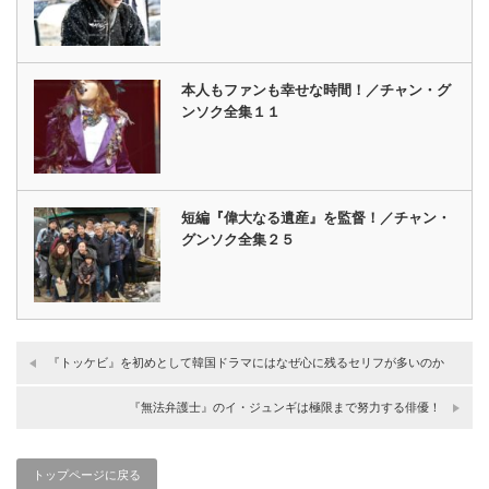
本人もファンも幸せな時間！／チャン・グ
ンソク全集１１
短編『偉大なる遺産』を監督！／チャン・
グンソク全集２５
『トッケビ』を初めとして韓国ドラマにはなぜ心に残るセリフが多いのか
『無法弁護士』のイ・ジュンギは極限まで努力する俳優！
トップページに戻る