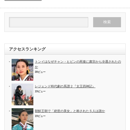
アクセスランキング
トンイはなぜチャン・ヒビンの死後に粛宗から冷遇されたの
か
39ビュー
レジェンド時代劇の系譜２『太王四神記』
19ビュー
朝鮮王朝で「絶世の美女」と称された５人は誰か
19ビュー