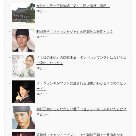
女性から見た王朝物語「第１２回／淑嬪・崔氏」
18ビュー
昭顕世子（ソヒョンセジャ）の悲劇的な最期とは？
16ビュー
『七日の王妃』の端敬王后（タンギョンワンフ）はなぜ七日
で廃妃になった？
16ビュー
イ・ジュンギがファンに愛される理由がわかる３つのエピソ
ード！
14ビュー
朝鮮王朝にこんな悲しい世子（セジャ）が５人もいたとは？
11ビュー
張禧嬪（チャン・ヒビン）こそが朝鮮王朝で一番有名な女