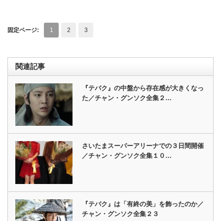
固定ページ:
1
2
3
関連記事
『テバク』の中盤から存在感が大きくなっ
た／チャン・グンソク全集２…
さいたまスーパーアリーナでの３日間開催
／チャン・グンソク全集１０…
『テバク』は「有終の美」を飾ったのか／
チャン・グンソク全集２３