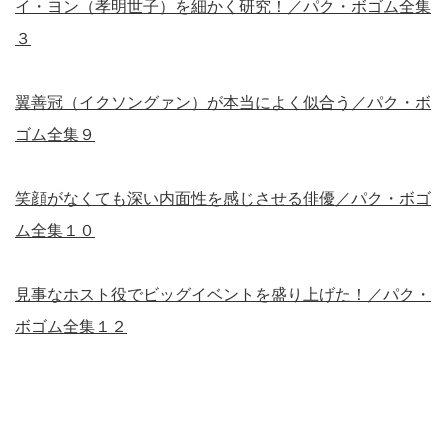
イ・ヨン（孝明世子）を細かく研究！／パク・ボゴム全集
３
翼善冠（イクソングァン）が本当によく似合う／パク・ボ
ゴム全集９
笑顔がなくても深い内面性を感じさせる俳優／パク・ボゴ
ム全集１０
見事なホスト役でビッグイベントを盛り上げた！／パク・
ボゴム全集１２