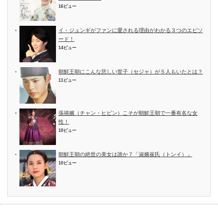
16ビュー
イ・ジュンギがファンに愛される理由がわかる３つのエピソ
ード！
14ビュー
朝鮮王朝にこんな悲しい世子（セジャ）が５人もいたとは？
11ビュー
張禧嬪（チャン・ヒビン）こそが朝鮮王朝で一番有名な女
性！
10ビュー
朝鮮王朝の絶世の美女は誰か７「淑嬪崔氏（トンイ）」
10ビュー