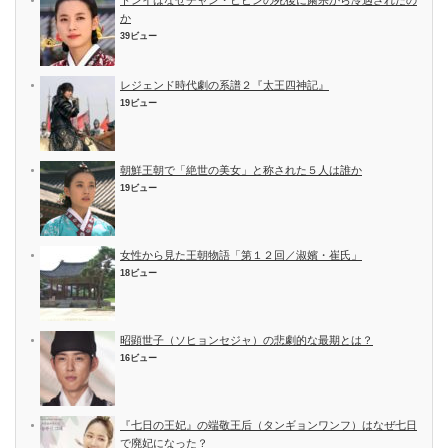
トンイはなぜチャン・ヒビンの死後に粛宗から冷遇されたの
か
39ビュー
レジェンド時代劇の系譜２『太王四神記』
19ビュー
朝鮮王朝で「絶世の美女」と称された５人は誰か
19ビュー
女性から見た王朝物語「第１２回／淑嬪・崔氏」
18ビュー
昭顕世子（ソヒョンセジャ）の悲劇的な最期とは？
16ビュー
『七日の王妃』の端敬王后（タンギョンワンフ）はなぜ七日
で廃妃になった？