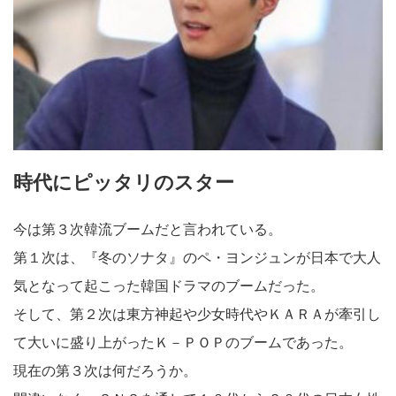
時代にピッタリのスター
今は第３次韓流ブームだと言われている。
第１次は、『冬のソナタ』のペ・ヨンジュンが日本で大人
気となって起こった韓国ドラマのブームだった。
そして、第２次は東方神起や少女時代やＫＡＲＡが牽引し
て大いに盛り上がったＫ－ＰＯＰのブームであった。
現在の第３次は何だろうか。