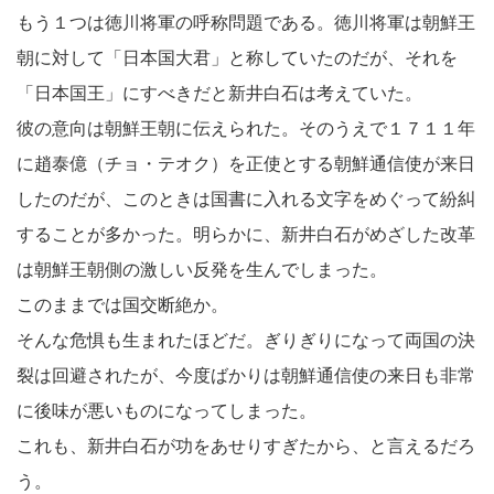
もう１つは徳川将軍の呼称問題である。徳川将軍は朝鮮王
朝に対して「日本国大君」と称していたのだが、それを
「日本国王」にすべきだと新井白石は考えていた。
彼の意向は朝鮮王朝に伝えられた。そのうえで１７１１年
に趙泰億（チョ・テオク）を正使とする朝鮮通信使が来日
したのだが、このときは国書に入れる文字をめぐって紛糾
することが多かった。明らかに、新井白石がめざした改革
は朝鮮王朝側の激しい反発を生んでしまった。
このままでは国交断絶か。
そんな危惧も生まれたほどだ。ぎりぎりになって両国の決
裂は回避されたが、今度ばかりは朝鮮通信使の来日も非常
に後味が悪いものになってしまった。
これも、新井白石が功をあせりすぎたから、と言えるだろ
う。