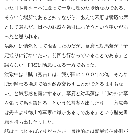
いた耳や鼻を日本に送って一堂に埋めた場所なのである。
そういう場所であると知りながら、あえて幕府は饗応の席
として選んだ。日本の武威を強引に示そうという狙いがあ
ったと思われる。
洪致中は憤然として拒否したのだが、幕府と対馬藩が「予
定通りに行ないたい。前回も行なっていることである」と
譲らない。問答は険悪になる一方であった。
洪致中は「賊（秀吉）は、我が国の１００年の仇。そんな
賊が関わる場所で酒を酌み交わすことができるはずもな
い」と嫌悪感を露にするが、幕府と対馬藩は「門の外に幕
を張って席を設ける」という代替案を出したり、「方広寺
は秀吉より徳川将軍家に縁がある寺である」という歴史書
籍を持ち出したりした。
話はこじれるばかりだったが、最終的には朝鮮通信使側が