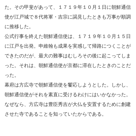
た。その甲斐があって、１７１９年１０月１日に朝鮮通信
使が江戸城で８代将軍・吉宗に謁見したときも万事が順調
に推移した。
公式行事を終えた朝鮮通信使は、１７１９年１０月１５日
に江戸を出発。申維翰も成果を実感して帰路につくことが
できたのだが、最大の難事はむしろその後に起こってしま
った。それは、朝鮮通信使が京都に滞在したときのことだ
った。
幕府は方広寺で朝鮮通信使を饗応しようとした。しかし、
朝鮮通信使がそれを素直に受けるわけにはいかなかった。
なぜなら、方広寺は豊臣秀吉が大仏を安置するために創建
させた寺であることを知っていたからである。