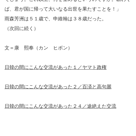
ば、君が国に帰って大いなる出世を果たすことを！」
雨森芳洲は５１歳で、申維翰は３８歳だった。
（次回に続く）
文＝康 熙奉（カン ヒボン）
日韓の間にこんな交流があった１／ヤマト政権
日韓の間にこんな交流があった２／百済と高句麗
日韓の間にこんな交流があった２４／途絶えた交流