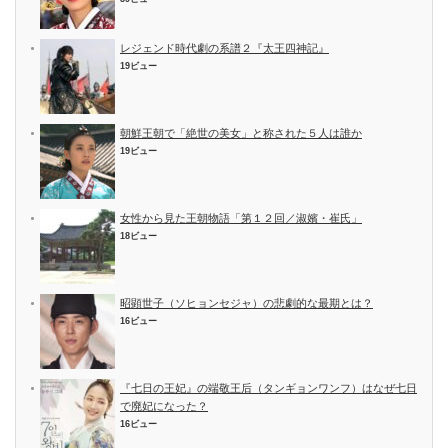
レジェンド時代劇の系譜２『太王四神記』
19ビュー
朝鮮王朝で「絶世の美女」と称された５人は誰か
19ビュー
女性から見た王朝物語「第１２回／淑嬪・崔氏」
18ビュー
昭顕世子（ソヒョンセジャ）の悲劇的な最期とは？
16ビュー
『七日の王妃』の端敬王后（タンギョンワンフ）はなぜ七日
で廃妃になった？
16ビュー