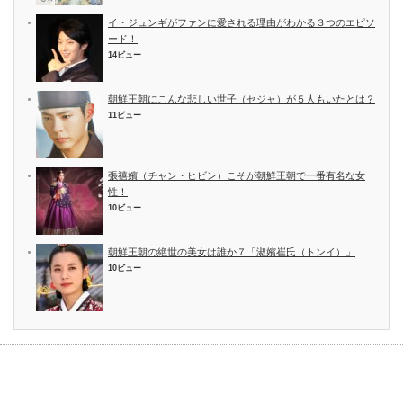
イ・ジュンギがファンに愛される理由がわかる３つのエピソ
ード！
14ビュー
朝鮮王朝にこんな悲しい世子（セジャ）が５人もいたとは？
11ビュー
張禧嬪（チャン・ヒビン）こそが朝鮮王朝で一番有名な女
性！
10ビュー
朝鮮王朝の絶世の美女は誰か７「淑嬪崔氏（トンイ）」
10ビュー