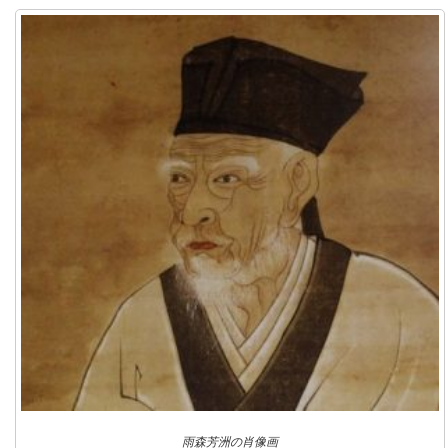
雨森芳洲の肖像画