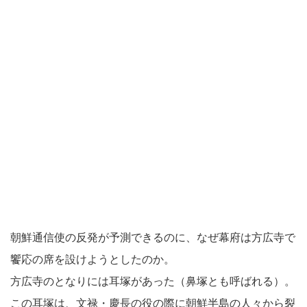
朝鮮通信使の反発が予測できるのに、なぜ幕府は方広寺で
饗応の席を設けようとしたのか。
方広寺のとなりには耳塚があった（鼻塚とも呼ばれる）。
この耳塚は、文禄・慶長の役の際に朝鮮半島の人々から裂