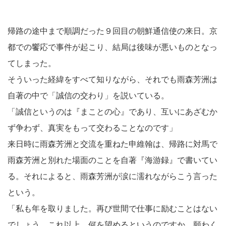
帰路の途中まで順調だった９回目の朝鮮通信使の来日。京
都での饗応で事件が起こり、結局は後味が悪いものとなっ
てしまった。
そういった経緯をすべて知りながら、それでも雨森芳洲は
自著の中で「誠信の交わり」を説いている。
「誠信というのは『まことの心』であり、互いにあざむか
ず争わず、真実をもって交わることなのです」
来日時に雨森芳洲と交流を重ねた申維翰は、帰路に対馬で
雨森芳洲と別れた場面のことを自著『海游録』で書いてい
る。それによると、雨森芳洲が涙に濡れながらこう言った
という。
「私も年を取りました。再び世間で仕事に励むことはない
でしょう。これ以上、何を望めるというのですか。願わく