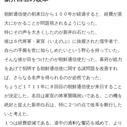
朝鮮通信使の初来日から１００年が経過すると、経費が莫
大にかかることが問題視されるようになった。
特にその声を大きくしたのが新井白石だった。
彼は６代将軍・家宣（いえのぶ）に抜擢された儒学者で、
自らの手腕を世に知らしめたいという野心を持っていた。
そんな彼が目をつけたのが朝鮮通信使だった。幕府が総力
をあげて招聘する朝鮮通信使に関する諸問題を改善すれ
ば、さらなる名声を得られるのが必然であった。
ちょうど１７１１年に８回目の朝鮮通信使が来日すること
が決定した。名目は家宣の将軍襲職祝いである。この機を
絶好と捉えた新井白石は、特に２つの点で改革を断行した
いと考えた。
１つは経費節減である。道中の過剰な饗応を戒めて、より