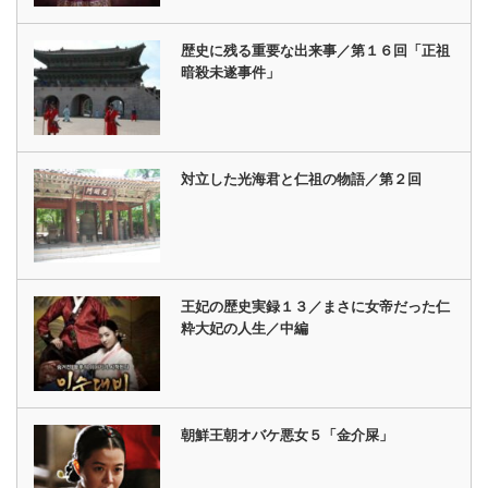
歴史に残る重要な出来事／第１６回「正祖
暗殺未遂事件」
対立した光海君と仁祖の物語／第２回
王妃の歴史実録１３／まさに女帝だった仁
粋大妃の人生／中編
朝鮮王朝オバケ悪女５「金介屎」