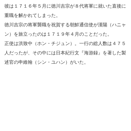
彼は１７１６年５月に徳川吉宗が８代将軍に就いた直後に
重職を解かれてしまった。
徳川吉宗の将軍襲職を祝賀する朝鮮通信使が漢陽（ハニャ
ン）を旅立ったのは１７１９年４月のことだった。
正使は洪致中（ホン・チジュン）。一行の総人数は４７５
人だったが、その中には日本紀行文『海游録』を著した製
述官の申維翰（シン・ユハン）がいた。