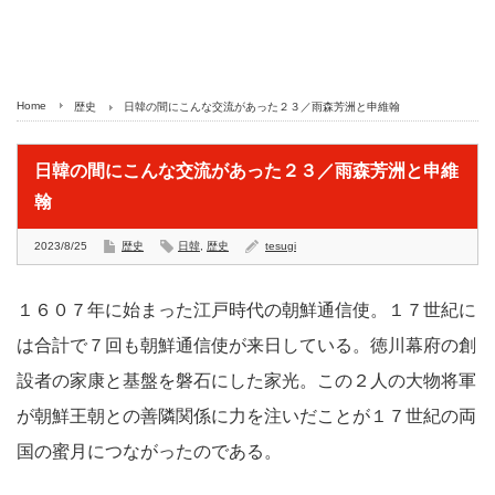
Home
歴史
日韓の間にこんな交流があった２３／雨森芳洲と申維翰
日韓の間にこんな交流があった２３／雨森芳洲と申維
翰
2023/8/25
歴史
日韓
,
歴史
tesugi
１６０７年に始まった江戸時代の朝鮮通信使。１７世紀に
は合計で７回も朝鮮通信使が来日している。徳川幕府の創
設者の家康と基盤を磐石にした家光。この２人の大物将軍
が朝鮮王朝との善隣関係に力を注いだことが１７世紀の両
国の蜜月につながったのである。