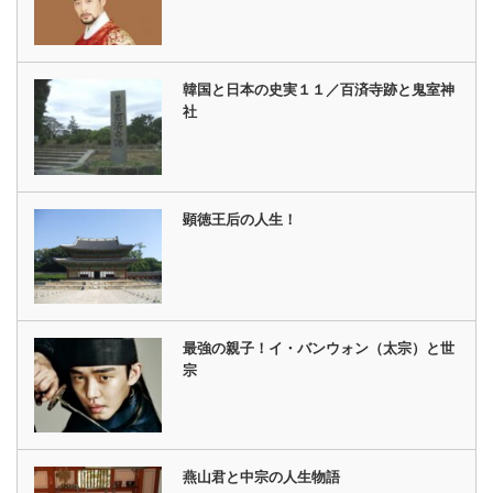
韓国と日本の史実１１／百済寺跡と鬼室神
社
顕徳王后の人生！
最強の親子！イ・バンウォン（太宗）と世
宗
燕山君と中宗の人生物語