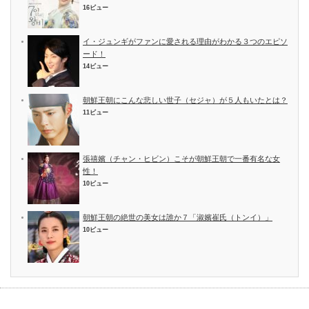
16ビュー
イ・ジュンギがファンに愛される理由がわかる３つのエピソ
ード！
14ビュー
朝鮮王朝にこんな悲しい世子（セジャ）が５人もいたとは？
11ビュー
張禧嬪（チャン・ヒビン）こそが朝鮮王朝で一番有名な女
性！
10ビュー
朝鮮王朝の絶世の美女は誰か７「淑嬪崔氏（トンイ）」
10ビュー