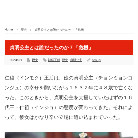
Home
歴史
貞明公主とは誰だったのか７「危機」
貞明公主とは誰だったのか７「危機」
2023/3/1
歴史
朝鮮王朝
,
歴史
,
貞明公主
tesugi
仁穆（インモク）王后は、娘の貞明公主（チョンミョンコ
ンジュ）の幸せを願いながら１６３２年に４８歳で亡くな
った。このときから、貞明公主を支援していたはずの１６
代王・仁祖（インジョ）の態度が変わってきた。それによ
って、彼女はかなり辛い立場に追い込まれていった。