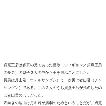
貞熹王后は睿宗の兄であった懿敬（ウィギョン／貞熹王后
の長男）の息子２人の中から王を選ぶことにした。
長男は月山君（ウォルサングン）で、次男は者山君（チャ
サングン）である。この２人のうち貞熹王后が指名したの
は者山君のほうだった。
表向きの理由は月山君が病弱のためということだが、貞熹