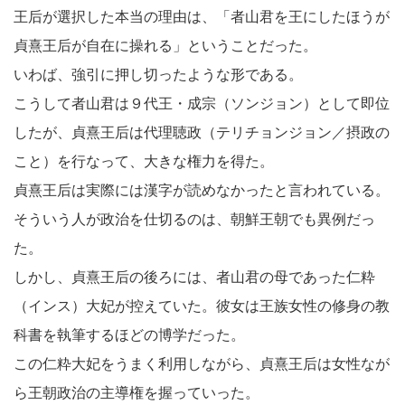
王后が選択した本当の理由は、「者山君を王にしたほうが
貞熹王后が自在に操れる」ということだった。
いわば、強引に押し切ったような形である。
こうして者山君は９代王・成宗（ソンジョン）として即位
したが、貞熹王后は代理聴政（テリチョンジョン／摂政の
こと）を行なって、大きな権力を得た。
貞熹王后は実際には漢字が読めなかったと言われている。
そういう人が政治を仕切るのは、朝鮮王朝でも異例だっ
た。
しかし、貞熹王后の後ろには、者山君の母であった仁粋
（インス）大妃が控えていた。彼女は王族女性の修身の教
科書を執筆するほどの博学だった。
この仁粋大妃をうまく利用しながら、貞熹王后は女性なが
ら王朝政治の主導権を握っていった。