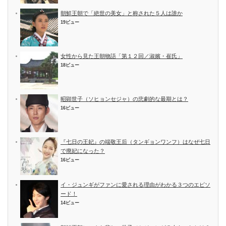
朝鮮王朝で「絶世の美女」と称された５人は誰か
19ビュー
女性から見た王朝物語「第１２回／淑嬪・崔氏」
18ビュー
昭顕世子（ソヒョンセジャ）の悲劇的な最期とは？
16ビュー
『七日の王妃』の端敬王后（タンギョンワンフ）はなぜ七日
で廃妃になった？
16ビュー
イ・ジュンギがファンに愛される理由がわかる３つのエピソ
ード！
14ビュー