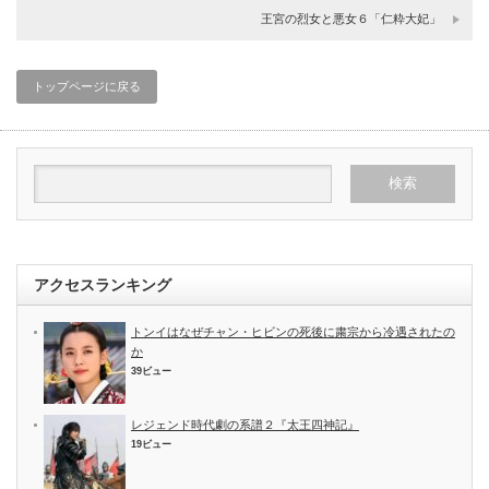
王宮の烈女と悪女６「仁粋大妃」
トップページに戻る
アクセスランキング
トンイはなぜチャン・ヒビンの死後に粛宗から冷遇されたの
か
39ビュー
レジェンド時代劇の系譜２『太王四神記』
19ビュー