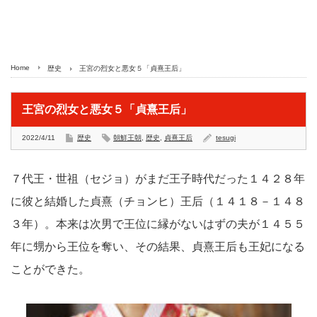
Home
歴史
王宮の烈女と悪女５「貞熹王后」
王宮の烈女と悪女５「貞熹王后」
2022/4/11
歴史
朝鮮王朝
,
歴史
,
貞熹王后
tesugi
７代王・世祖（セジョ）がまだ王子時代だった１４２８年
に彼と結婚した貞熹（チョンヒ）王后（１４１８－１４８
３年）。本来は次男で王位に縁がないはずの夫が１４５５
年に甥から王位を奪い、その結果、貞熹王后も王妃になる
ことができた。