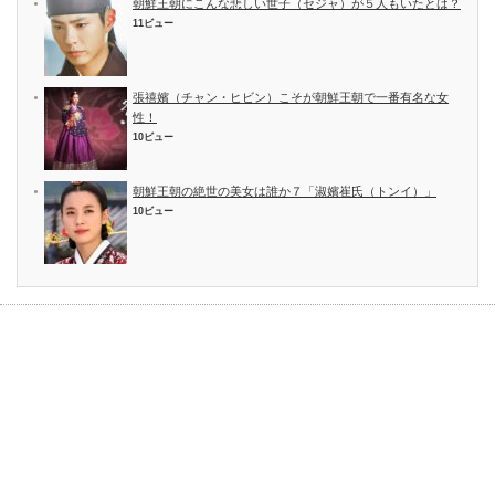
朝鮮王朝にこんな悲しい世子（セジャ）が５人もいたとは？
11ビュー
張禧嬪（チャン・ヒビン）こそが朝鮮王朝で一番有名な女
性！
10ビュー
朝鮮王朝の絶世の美女は誰か７「淑嬪崔氏（トンイ）」
10ビュー