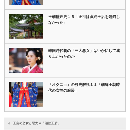
王朝盛衰史１５「正祖は貞純王后を処罰し
なかった」
韓国時代劇の「三大悪女」はいかにして成
り上がったのか
『オクニョ』の歴史解説１１「朝鮮王朝時
代の女性の服装」
王宮の烈女と悪女４「顕徳王后」