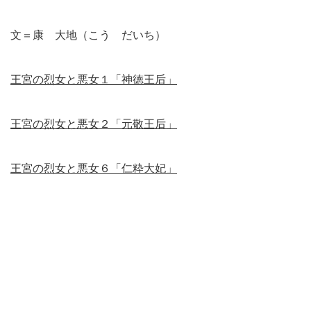
文＝康 大地（こう だいち）
王宮の烈女と悪女１「神徳王后」
王宮の烈女と悪女２「元敬王后」
王宮の烈女と悪女６「仁粋大妃」