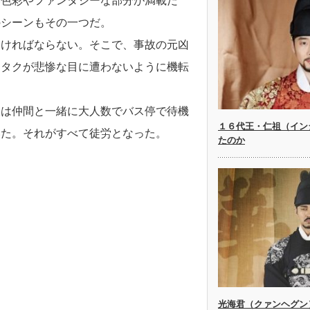
い色彩やファンタジーな部分が満載だ
のシーンもその一つだ。
なければならない。そこで、事故の元凶
ンタクが悲惨な目に遭わないように機転
彼は仲間と一緒に大人数でバス停で待機
１６代王・仁祖（イン
いた。それがすべて徒労となった。
たのか
光海君（クァンヘグン