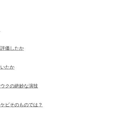
！
う評価したか
描いたか
ンウクの絶妙な演技
ッケビそのものでは？