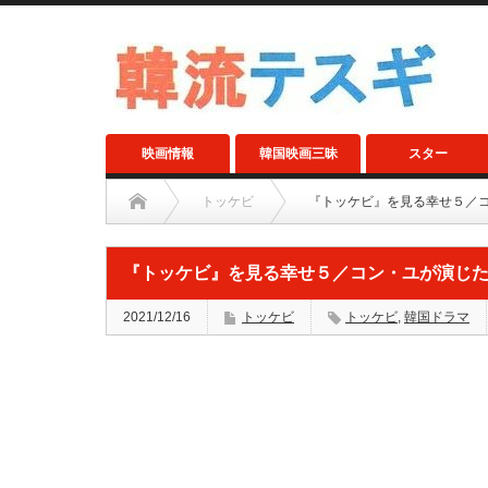
映画情報
韓国映画三昧
スター
トッケビ
『トッケビ』を見る幸せ５／
『トッケビ』を見る幸せ５／コン・ユが演じ
2021/12/16
トッケビ
トッケビ
,
韓国ドラマ