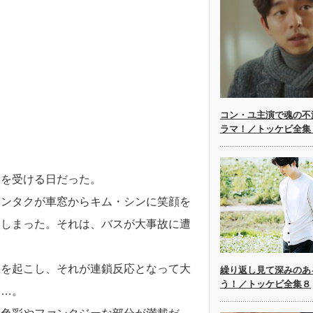
コン・ユ主演で魂の不
ラマ！／トッケビ全集
験を受ける日だった。
ウンタクが車窓からキム・シンに笑顔を
てしまった。それは、バスが大事故に遭
故を起こし、それが連鎖反応となって大
繰り返し見て深みのあ
う！／トッケビ全集８
……。