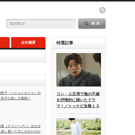
会社概要
特選記事
顕世子（ソヒョンセジャ）の
コン・ユ主演で魂の不滅
と息子の哀しき最期！
を抒情的に描いたドラ
マ！／トッケビ全集１３
海君（クァンヘグン）はなぜ
を差し置いて王になれたのか