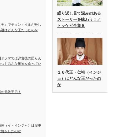
繰り返し見て深みのある
ストーリーを味わう！／
ヘチ』でチョン・イルが扮し
トッケビ全集８
英祖はどんな王だったのか
国ドラマでは夕食後の団らん
いつもみんな果物を食べてい
１６代王・仁祖（インジ
ョ）はどんな王だったの
か
劇の元敬王后！
麟佐（イ・インジャ）は歴史
で何をしたのか