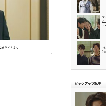
コ
ビ
つ
『
公式サイトより
作
別
ピックアップ記事