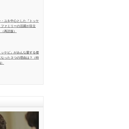
ン・ユを中心とした『トッケ
』ファミリーの活躍が目立
！（再読版）
トッケビ』がみんな愛する傑
になった３つの理由は？（特
編）