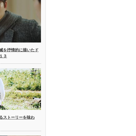
滅を抒情的に描いたド
１３
るストーリーを味わ