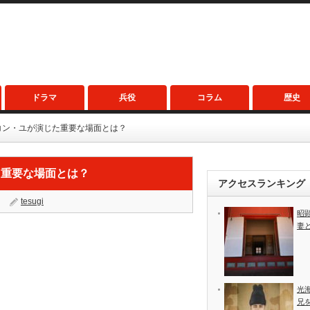
ドラマ
兵役
コラム
歴史
コン・ユが演じた重要な場面とは？
た重要な場面とは？
アクセスランキング
tesugi
昭
妻
光
兄