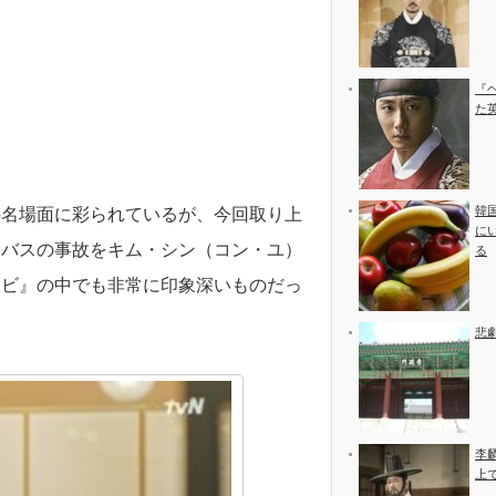
『
た
韓
の名場面に彩られているが、今回取り上
に
たバスの事故をキム・シン（コン・ユ）
る
ケビ』の中でも非常に印象深いものだっ
悲
李
上