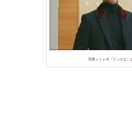
写真＝ｔｖＮ『トッケビ』