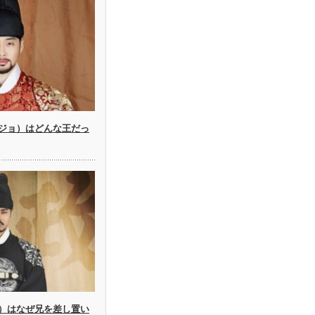
ジョ）はどんな王だっ
）はなぜ兄を差し置い