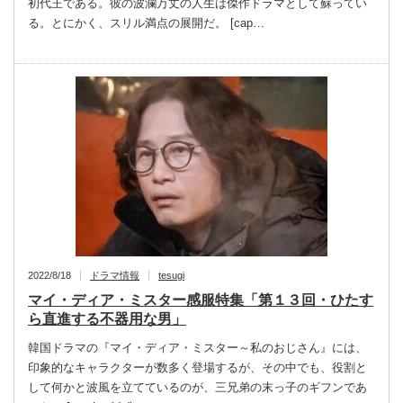
初代王である。彼の波瀾万丈の人生は傑作ドラマとして蘇ってい
る。とにかく、スリル満点の展開だ。 [cap…
2022/8/18
ドラマ情報
tesugi
マイ・ディア・ミスター感服特集「第１３回・ひたす
ら直進する不器用な男」
韓国ドラマの『マイ・ディア・ミスター～私のおじさん』には、
印象的なキャラクターが数多く登場するが、その中でも、役割と
して何かと波風を立てているのが、三兄弟の末っ子のギフンであ