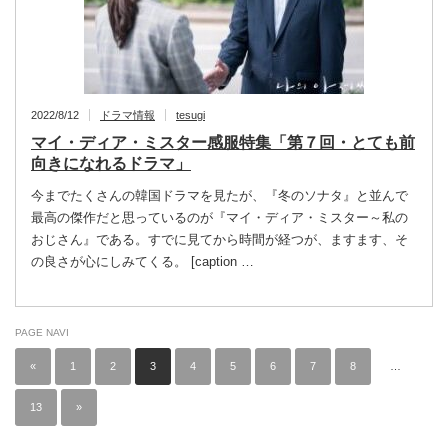
2022/8/12
ドラマ情報
tesugi
マイ・ディア・ミスター感服特集「第７回・とても前
向きになれるドラマ」
今までたくさんの韓国ドラマを見たが、『冬のソナタ』と並んで
最高の傑作だと思っているのが『マイ・ディア・ミスター～私の
おじさん』である。すでに見てから時間が経つが、ますます、そ
の良さが心にしみてくる。 [caption …
PAGE NAVI
«
1
2
3
4
5
6
7
8
…
13
»