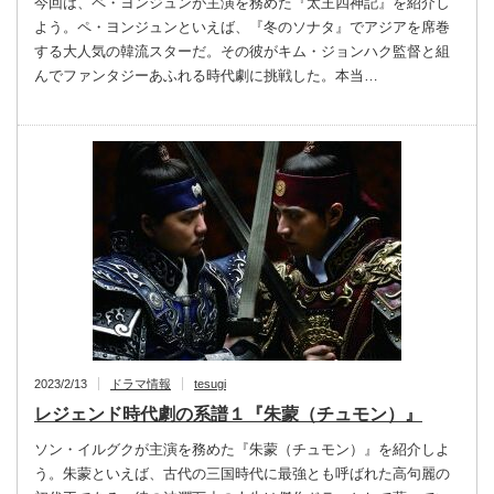
今回は、ペ・ヨンジュンが主演を務めた『太王四神記』を紹介し
よう。ペ・ヨンジュンといえば、『冬のソナタ』でアジアを席巻
する大人気の韓流スターだ。その彼がキム・ジョンハク監督と組
んでファンタジーあふれる時代劇に挑戦した。本当…
2023/2/13
ドラマ情報
tesugi
レジェンド時代劇の系譜１『朱蒙（チュモン）』
ソン・イルグクが主演を務めた『朱蒙（チュモン）』を紹介しよ
う。朱蒙といえば、古代の三国時代に最強とも呼ばれた高句麗の