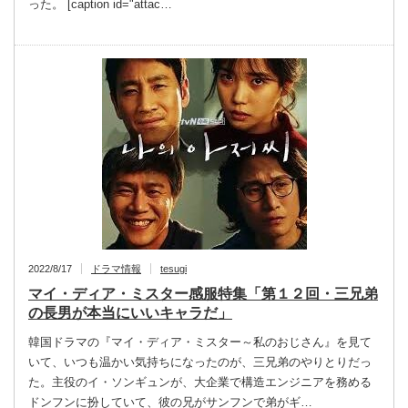
った。 [caption id="attac…
2022/8/17
ドラマ情報
tesugi
マイ・ディア・ミスター感服特集「第１２回・三兄弟
の長男が本当にいいキャラだ」
韓国ドラマの『マイ・ディア・ミスター～私のおじさん』を見て
いて、いつも温かい気持ちになったのが、三兄弟のやりとりだっ
た。主役のイ・ソンギュンが、大企業で構造エンジニアを務める
ドンフンに扮していて、彼の兄がサンフンで弟がギ…