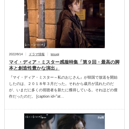
2022/8/14
ドラマ情報
tesugi
マイ・ディア・ミスター感服特集「第９回・最高の脚
本と創造性豊かな演出」
『マイ・ディア・ミスター～私のおじさん』が韓国で放送を開始
したのは、２０１８年３月だった。それから歳月が流れたのだ
が、いまだに多くの視聴者を新たに獲得している。それほどの傑
作だったのだ。 [caption id="at…