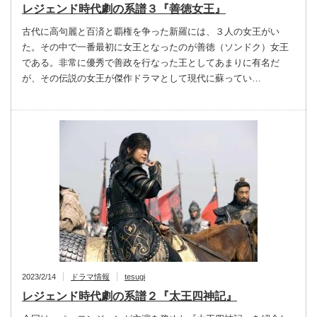
レジェンド時代劇の系譜３『善徳女王』
古代に高句麗と百済と覇権を争った新羅には、３人の女王がい
た。その中で一番最初に女王となったのが善徳（ソンドク）女王
である。非常に優秀で善政を行なった王としてあまりに有名だ
が、その伝説の女王が傑作ドラマとして現代に蘇ってい…
2023/2/14
ドラマ情報
tesugi
レジェンド時代劇の系譜２『太王四神記』