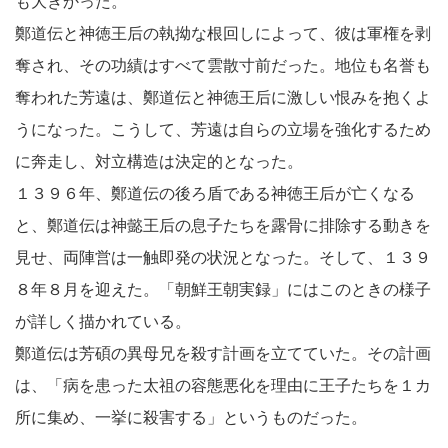
も大きかった。
鄭道伝と神徳王后の執拗な根回しによって、彼は軍権を剥
奪され、その功績はすべて雲散寸前だった。地位も名誉も
奪われた芳遠は、鄭道伝と神徳王后に激しい恨みを抱くよ
うになった。こうして、芳遠は自らの立場を強化するため
に奔走し、対立構造は決定的となった。
１３９６年、鄭道伝の後ろ盾である神徳王后が亡くなる
と、鄭道伝は神懿王后の息子たちを露骨に排除する動きを
見せ、両陣営は一触即発の状況となった。そして、１３９
８年８月を迎えた。「朝鮮王朝実録」にはこのときの様子
が詳しく描かれている。
鄭道伝は芳碩の異母兄を殺す計画を立てていた。その計画
は、「病を患った太祖の容態悪化を理由に王子たちを１カ
所に集め、一挙に殺害する」というものだった。