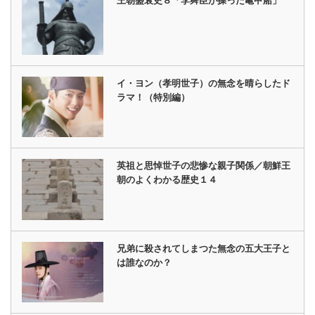
王朝盛衰史８「李舜臣が操った亀甲船」
イ・ヨン（孝明世子）の無念を晴らしたド
ラマ！（特別編）
英祖と思悼世子の悲惨な親子関係／朝鮮王
朝のよくわかる歴史１４
兄弟に殺されてしまつた無念の五大王子と
は誰なのか？