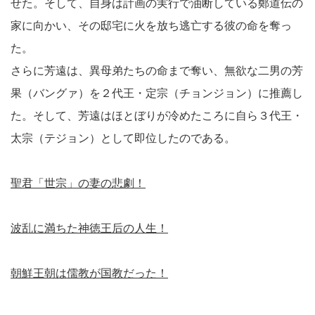
せた。そして、自身は計画の実行で油断している鄭道伝の
家に向かい、その邸宅に火を放ち逃亡する彼の命を奪っ
た。
さらに芳遠は、異母弟たちの命まで奪い、無欲な二男の芳
果（バングァ）を２代王・定宗（チョンジョン）に推薦し
た。そして、芳遠はほとぼりが冷めたころに自ら３代王・
太宗（テジョン）として即位したのである。
聖君「世宗」の妻の悲劇！
波乱に満ちた神徳王后の人生！
朝鮮王朝は儒教が国教だった！