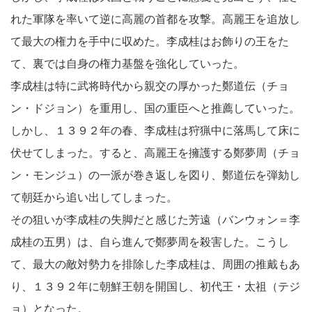
れた軍隊を率いて逆に高麗の首都を攻撃。高麗王を追放し
て最大の権力を手中に収めた。李成桂はお飾りの王をた
て、裏では自身の権力基盤を強化していった。
李成桂は特に武将時代から親交の厚かった鄭道伝（チョ
ン・ドジョン）を重用し、国の重臣へと推薦していった。
しかし、１３９２年の春、李成桂は狩猟中に落馬して床に
伏せてしまった。すると、高麗王を擁護する鄭夢周（チョ
ン・モンジュ）の一派が巻き返しを図り、鄭道伝を弾劾し
て朝廷から追い出してしまった。
その狙いが李成桂の失脚だと感じた芳遠（バンウォン＝李
成桂の五男）は、自ら進んで鄭夢周を殺害した。こうし
て、最大の敵対勢力を排除した李成桂は、周囲の推戴もあ
り、１３９２年に朝鮮王朝を開国し、初代王・太祖（テジ
ョ）となった。