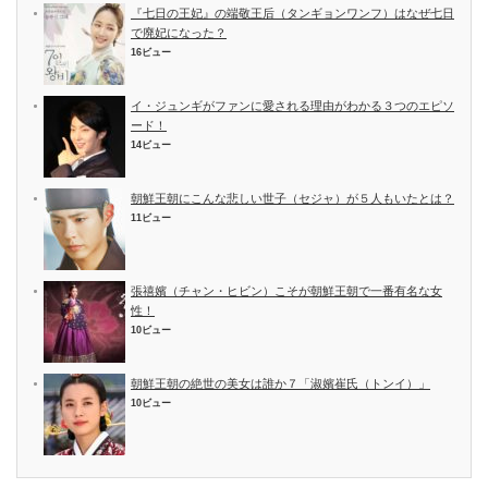
『七日の王妃』の端敬王后（タンギョンワンフ）はなぜ七日
で廃妃になった？
16ビュー
イ・ジュンギがファンに愛される理由がわかる３つのエピソ
ード！
14ビュー
朝鮮王朝にこんな悲しい世子（セジャ）が５人もいたとは？
11ビュー
張禧嬪（チャン・ヒビン）こそが朝鮮王朝で一番有名な女
性！
10ビュー
朝鮮王朝の絶世の美女は誰か７「淑嬪崔氏（トンイ）」
10ビュー