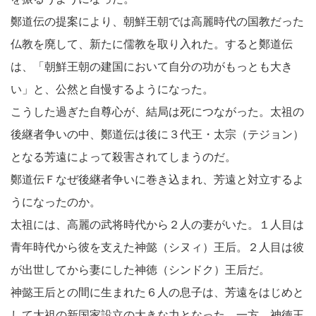
鄭道伝の提案により、朝鮮王朝では高麗時代の国教だった
仏教を廃して、新たに儒教を取り入れた。すると鄭道伝
は、「朝鮮王朝の建国において自分の功がもっとも大き
い」と、公然と自慢するようになった。
こうした過ぎた自尊心が、結局は死につながった。太祖の
後継者争いの中、鄭道伝は後に３代王・太宗（テジョン）
となる芳遠によって殺害されてしまうのだ。
鄭道伝Ｆなぜ後継者争いに巻き込まれ、芳遠と対立するよ
うになったのか。
太祖には、高麗の武将時代から２人の妻がいた。１人目は
青年時代から彼を支えた神懿（シヌィ）王后。２人目は彼
が出世してから妻にした神徳（シンドク）王后だ。
神懿王后との間に生まれた６人の息子は、芳遠をはじめと
して太祖の新国家設立の大きな力となった。一方、神徳王