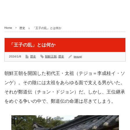
Home
歴史
「王子の乱」とは何か
「王子の乱」とは何か
2024/1/8
歴史
朝鮮王朝
,
歴史
tesugi
朝鮮王朝を開国した初代王・太祖（テジョ＝李成桂イ・ソ
ンゲ）。その陰には太祖をあらゆる面で支える男がいた。
それが鄭道伝（チョン・ドジョン）だ。しかし、王位継承
をめぐる争いの中で、鄭道伝の命運は尽きてしまう。