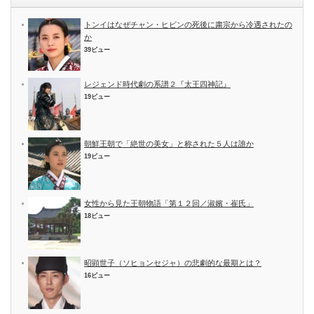
トンイはなぜチャン・ヒビンの死後に粛宗から冷遇されたの
か
39ビュー
レジェンド時代劇の系譜２『太王四神記』
19ビュー
朝鮮王朝で「絶世の美女」と称された５人は誰か
19ビュー
女性から見た王朝物語「第１２回／淑嬪・崔氏」
18ビュー
昭顕世子（ソヒョンセジャ）の悲劇的な最期とは？
16ビュー