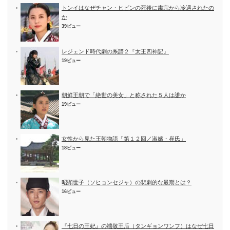
トンイはなぜチャン・ヒビンの死後に粛宗から冷遇されたの
か
39ビュー
レジェンド時代劇の系譜２『太王四神記』
19ビュー
朝鮮王朝で「絶世の美女」と称された５人は誰か
19ビュー
女性から見た王朝物語「第１２回／淑嬪・崔氏」
18ビュー
昭顕世子（ソヒョンセジャ）の悲劇的な最期とは？
16ビュー
『七日の王妃』の端敬王后（タンギョンワンフ）はなぜ七日