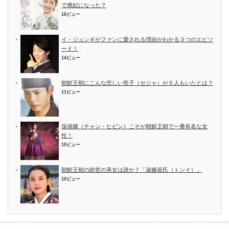
で廃妃になった？
16ビュー
イ・ジュンギがファンに愛される理由がわかる３つのエピソ
ード！
14ビュー
朝鮮王朝にこんな悲しい世子（セジャ）が５人もいたとは？
11ビュー
張禧嬪（チャン・ヒビン）こそが朝鮮王朝で一番有名な女
性！
10ビュー
朝鮮王朝の絶世の美女は誰か７「淑嬪崔氏（トンイ）」
10ビュー