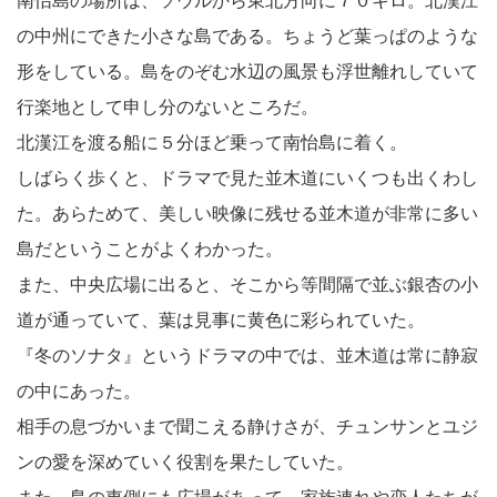
南怡島の場所は、ソウルから東北方向に７０キロ。北漢江
の中州にできた小さな島である。ちょうど葉っぱのような
形をしている。島をのぞむ水辺の風景も浮世離れしていて
行楽地として申し分のないところだ。
北漢江を渡る船に５分ほど乗って南怡島に着く。
しばらく歩くと、ドラマで見た並木道にいくつも出くわし
た。あらためて、美しい映像に残せる並木道が非常に多い
島だということがよくわかった。
また、中央広場に出ると、そこから等間隔で並ぶ銀杏の小
道が通っていて、葉は見事に黄色に彩られていた。
『冬のソナタ』というドラマの中では、並木道は常に静寂
の中にあった。
相手の息づかいまで聞こえる静けさが、チュンサンとユジ
ンの愛を深めていく役割を果たしていた。