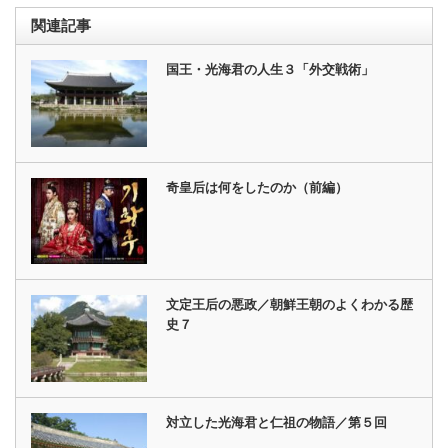
関連記事
国王・光海君の人生３「外交戦術」
奇皇后は何をしたのか（前編）
文定王后の悪政／朝鮮王朝のよくわかる歴
史７
対立した光海君と仁祖の物語／第５回