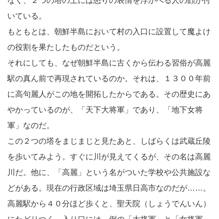
なく、２つの塔の上には怒りの表情を浮かべる人の顔が付
いている。
もともとは、朝鮮半島において村の入口に設置して魔よけ
の役割を果たしたものだという。
それにしても、なぜ朝鮮半島に古くから伝わる習俗が高麗
駅の真ん前で再現されているのか。それは、１３００年前
に高句麗人がこの地を開拓したからである。その歴史にあ
やかっているのが、「天下大将軍」であり、「地下女将
軍」なのだ。
この２つの塔をまじまじと見たあと、しばらくは武蔵丘陵
を歩いてみよう。すぐに川が見えてくるが、その名は高麗
川だ。他に、「高麗」という名がついた学校や公共施設な
どがある。現在の行政区域は埼玉県日高市なのだが……。
高麗駅から４０分ほど歩くと、聖天院（しょうでんいん）