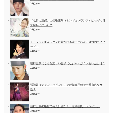
16ビュー
『七日の王妃』の端敬王后（タンギョンワンフ）はなぜ七日
で廃妃になった？
16ビュー
イ・ジュンギがファンに愛される理由がわかる３つのエピソ
ード！
14ビュー
朝鮮王朝にこんな悲しい世子（セジャ）が５人もいたとは？
11ビュー
張禧嬪（チャン・ヒビン）こそが朝鮮王朝で一番有名な女
性！
10ビュー
朝鮮王朝の絶世の美女は誰か７「淑嬪崔氏（トンイ）」
10ビュー