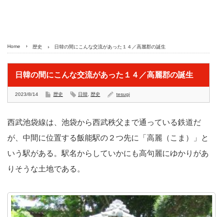
Home
歴史
日韓の間にこんな交流があった１４／高麗郡の誕生
日韓の間にこんな交流があった１４／高麗郡の誕生
2023/8/14
歴史
日韓
,
歴史
tesugi
西武池袋線は、池袋から西武秩父まで通っている鉄道だ
が、中間に位置する飯能駅の２つ先に「高麗（こま）」と
いう駅がある。駅名からしていかにも高句麗にゆかりがあ
りそうな土地である。