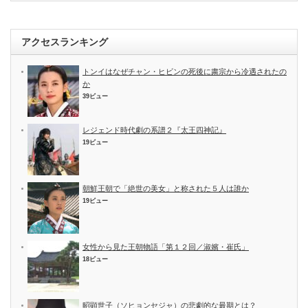
アクセスランキング
トンイはなぜチャン・ヒビンの死後に粛宗から冷遇されたの
か
39ビュー
レジェンド時代劇の系譜２『太王四神記』
19ビュー
朝鮮王朝で「絶世の美女」と称された５人は誰か
19ビュー
女性から見た王朝物語「第１２回／淑嬪・崔氏」
18ビュー
昭顕世子（ソヒョンセジャ）の悲劇的な最期とは？