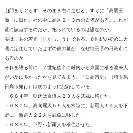
山門をくぐらず、そのまま右に進むと、すぐに「高麗王
廟」に出た。社の中に高さ２・３ｍの石塔がある。これが
墓に該当するのだが、祀られているのは誰なのか。
実は、あの若光（じゃっこう）である。８世紀の初めに大
磯に定住していたはずの彼の墓が、なぜ埼玉県の日高市に
あるのか。
それを語る前に、７世紀後半に畿内から東国に移る渡来人
がいかに多かったかを見てみよう。『日高市史』（埼玉県
日高市発行）は次のように記録している。
・６８４年、朝廷は百済人２３人を武蔵に移した。
・６８７年、高句麗人５６人を常陸に、新羅人１４人を下
野に、新羅人２２人を武蔵に移した。
・６８９年、下野へ新羅人を移住させた。