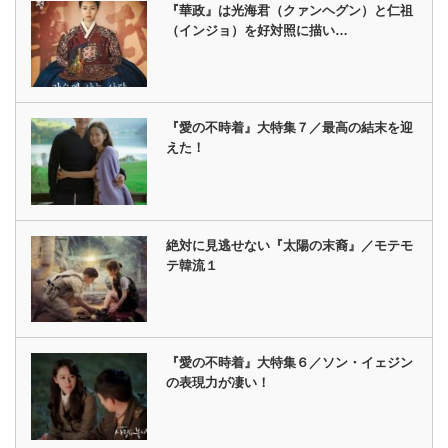
『華政』は光海君（クァンヘグン）と仁祖
（インジョ）を好対照に描い…
『愛の不時着』大特集７／最高の結末を迎
えた！
絶対に見逃せない『太陽の末裔』／モテモ
テ韓流１
『愛の不時着』大特集６／ソン・イェジン
の表現力が凄い！