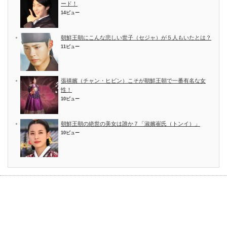
ード！
14ビュー
朝鮮王朝にこんな悲しい世子（セジャ）が５人もいたとは？
11ビュー
張禧嬪（チャン・ヒビン）こそが朝鮮王朝で一番有名な女
性！
10ビュー
朝鮮王朝の絶世の美女は誰か７「淑嬪崔氏（トンイ）」
10ビュー