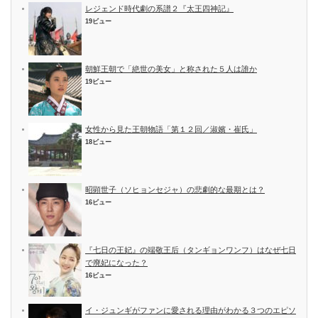
レジェンド時代劇の系譜２『太王四神記』
19ビュー
朝鮮王朝で「絶世の美女」と称された５人は誰か
19ビュー
女性から見た王朝物語「第１２回／淑嬪・崔氏」
18ビュー
昭顕世子（ソヒョンセジャ）の悲劇的な最期とは？
16ビュー
『七日の王妃』の端敬王后（タンギョンワンフ）はなぜ七日
で廃妃になった？
16ビュー
イ・ジュンギがファンに愛される理由がわかる３つのエピソ