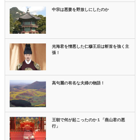
中宗は悪妻を野放しにしたのか
光海君を憎悪した仁穆王后は斬首を強く主
張！
高句麗の有名な夫婦の物語！
王朝で何が起こったのか１「燕山君の悪
行」