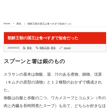
Home
歴史
朝鮮王朝の国王は食べすぎで短命だった
朝鮮王朝の国王は食べすぎで短命だった
2020/5/23
歴史
朝鮮王朝
,
歴史
tesugi
スプーンと箸は銀のもの
スラサンの基本は御飯、湯、汁のある煮物、鍋物、沈菜
（キムチの原型の漬物）と１２種類のおかずで構成され
た。
御飯は白飯と赤飯の二つ、ワカメスープとコムタン（牛の
肉と内臓を長時間煮たスープ）も出て、どちらか好きなほ