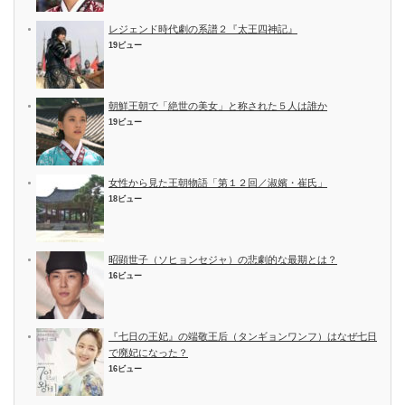
レジェンド時代劇の系譜２『太王四神記』
19ビュー
朝鮮王朝で「絶世の美女」と称された５人は誰か
19ビュー
女性から見た王朝物語「第１２回／淑嬪・崔氏」
18ビュー
昭顕世子（ソヒョンセジャ）の悲劇的な最期とは？
16ビュー
『七日の王妃』の端敬王后（タンギョンワンフ）はなぜ七日
で廃妃になった？
16ビュー