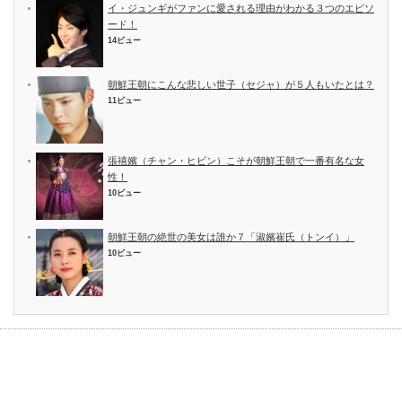
イ・ジュンギがファンに愛される理由がわかる３つのエピソ
ード！
14ビュー
朝鮮王朝にこんな悲しい世子（セジャ）が５人もいたとは？
11ビュー
張禧嬪（チャン・ヒビン）こそが朝鮮王朝で一番有名な女
性！
10ビュー
朝鮮王朝の絶世の美女は誰か７「淑嬪崔氏（トンイ）」
10ビュー