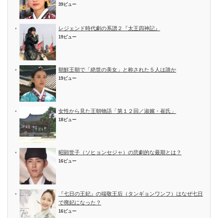
39ビュー
レジェンド時代劇の系譜２『太王四神記』
19ビュー
朝鮮王朝で「絶世の美女」と称された５人は誰か
19ビュー
女性から見た王朝物語「第１２回／淑嬪・崔氏」
18ビュー
昭顕世子（ソヒョンセジャ）の悲劇的な最期とは？
16ビュー
『七日の王妃』の端敬王后（タンギョンワンフ）はなぜ七日
で廃妃になった？
16ビュー