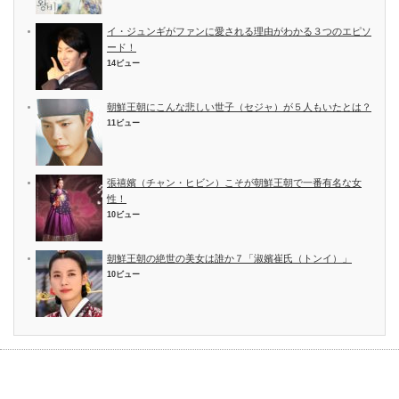
イ・ジュンギがファンに愛される理由がわかる３つのエピソ
ード！
14ビュー
朝鮮王朝にこんな悲しい世子（セジャ）が５人もいたとは？
11ビュー
張禧嬪（チャン・ヒビン）こそが朝鮮王朝で一番有名な女
性！
10ビュー
朝鮮王朝の絶世の美女は誰か７「淑嬪崔氏（トンイ）」
10ビュー