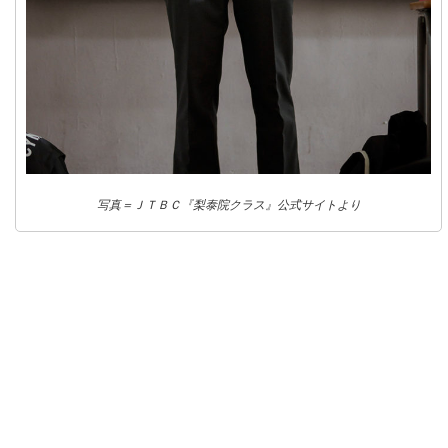
写真＝ＪＴＢＣ『梨泰院クラス』公式サイトより