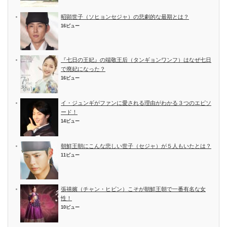
昭顕世子（ソヒョンセジャ）の悲劇的な最期とは？
16ビュー
『七日の王妃』の端敬王后（タンギョンワンフ）はなぜ七日
で廃妃になった？
16ビュー
イ・ジュンギがファンに愛される理由がわかる３つのエピソ
ード！
14ビュー
朝鮮王朝にこんな悲しい世子（セジャ）が５人もいたとは？
11ビュー
張禧嬪（チャン・ヒビン）こそが朝鮮王朝で一番有名な女
性！
10ビュー