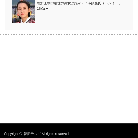
朝鮮王朝の絶世の美女は誰か７「淑嬪崔氏（トンイ）」
10ビュー
Copyright ©
韓流テスギ
All rights reserved.