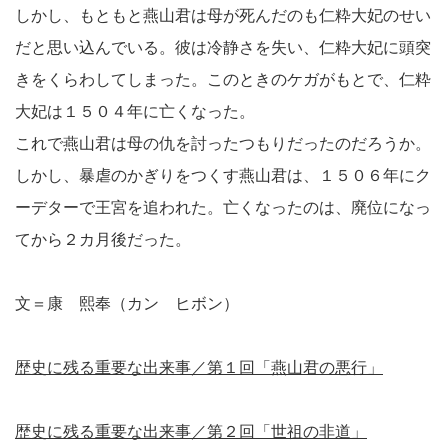
しかし、もともと燕山君は母が死んだのも仁粋大妃のせい
だと思い込んでいる。彼は冷静さを失い、仁粋大妃に頭突
きをくらわしてしまった。このときのケガがもとで、仁粋
大妃は１５０４年に亡くなった。
これで燕山君は母の仇を討ったつもりだったのだろうか。
しかし、暴虐のかぎりをつくす燕山君は、１５０６年にク
ーデターで王宮を追われた。亡くなったのは、廃位になっ
てから２カ月後だった。
文＝康 熙奉（カン ヒボン）
歴史に残る重要な出来事／第１回「燕山君の悪行」
歴史に残る重要な出来事／第２回「世祖の非道」