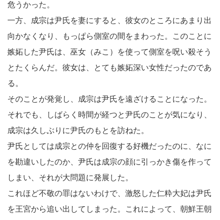
危うかった。
一方、成宗は尹氏を妻にすると、彼女のところにあまり出
向かなくなり、もっぱら側室の間をまわった。このことに
嫉妬した尹氏は、巫女（みこ）を使って側室を呪い殺そう
とたくらんだ。彼女は、とても嫉妬深い女性だったのであ
る。
そのことが発覚し、成宗は尹氏を遠ざけることになった。
それでも、しばらく時間が経つと尹氏のことが気になり、
成宗は久しぶりに尹氏のもとを訪ねた。
尹氏としては成宗との仲を回復する好機だったのに、なに
を勘違いしたのか、尹氏は成宗の顔に引っかき傷を作って
しまい、それが大問題に発展した。
これほど不敬の罪はないわけで、激怒した仁粋大妃は尹氏
を王宮から追い出してしまった。これによって、朝鮮王朝