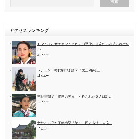
アクセスランキング
トンイはなぜチャン・ヒビンの死後に粛宗から冷遇されたの
か
39ビュー
レジェンド時代劇の系譜２『太王四神記』
19ビュー
朝鮮王朝で「絶世の美女」と称された５人は誰か
19ビュー
女性から見た王朝物語「第１２回／淑嬪・崔氏」
18ビュー