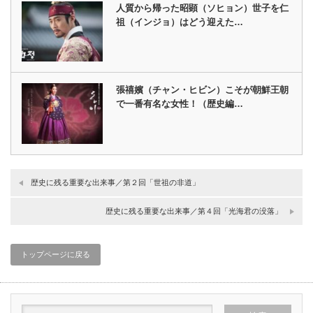
人質から帰った昭顕（ソヒョン）世子を仁
祖（インジョ）はどう迎えた…
張禧嬪（チャン・ヒビン）こそが朝鮮王朝
で一番有名な女性！（歴史編…
歴史に残る重要な出来事／第２回「世祖の非道」
歴史に残る重要な出来事／第４回「光海君の没落」
トップページに戻る