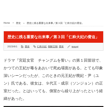
Home
歴史
歴史に残る重要な出来事／第３回「仁粋大妃の脅迫」
歴史に残る重要な出来事／第３回「仁粋大妃の脅迫」
2023/6/1
歴史
仁粋大妃
,
朝鮮王朝
,
歴史
tesugi
ドラマ『宮廷女官 チャングムを誓い』の第１回冒頭で、
かつての王妃が毒をあおいで死ぬ場面がある。とても印象
深いシーンだったが、このときの元王妃が廃妃・尹（ユ
ン）氏である。彼女は、９代王・成宗（ソンジョン）の正
室だった。とはいっても、側室から繰り上がったという経
緯があった。