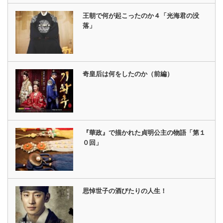
王朝で何が起こったのか４「光海君の没
落」
奇皇后は何をしたのか（前編）
『華政』で描かれた貞明公主の物語「第１
０回」
思悼世子の酒びたりの人生！