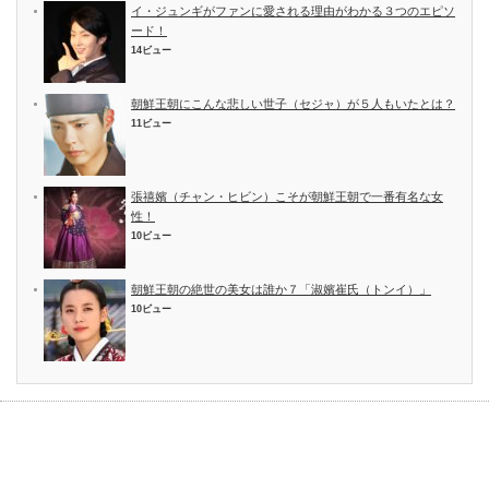
イ・ジュンギがファンに愛される理由がわかる３つのエピソ
ード！
14ビュー
朝鮮王朝にこんな悲しい世子（セジャ）が５人もいたとは？
11ビュー
張禧嬪（チャン・ヒビン）こそが朝鮮王朝で一番有名な女
性！
10ビュー
朝鮮王朝の絶世の美女は誰か７「淑嬪崔氏（トンイ）」
10ビュー