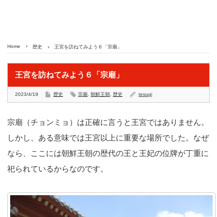
Home
歴史
王宮を訪ねてみよう６「宗廟」
王宮を訪ねてみよう６「宗廟」
2023/4/19
歴史
宗廟
,
朝鮮王朝
,
歴史
tesugi
宗廟（チョンミョ）は正確に言うと王宮ではありません。
しかし、ある意味では王宮以上に重要な場所でした。なぜ
なら、ここには朝鮮王朝の歴代の王と王妃の位牌が丁重に
祀られているからなのです。