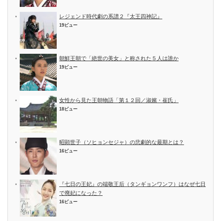
レジェンド時代劇の系譜２『太王四神記』
19ビュー
朝鮮王朝で「絶世の美女」と称された５人は誰か
19ビュー
女性から見た王朝物語「第１２回／淑嬪・崔氏」
18ビュー
昭顕世子（ソヒョンセジャ）の悲劇的な最期とは？
16ビュー
『七日の王妃』の端敬王后（タンギョンワンフ）はなぜ七日
で廃妃になった？
16ビュー