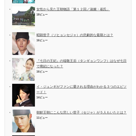
女性から見た王朝物語「第１２回／淑嬪・崔氏」
18ビュー
昭顕世子（ソヒョンセジャ）の悲劇的な最期とは？
16ビュー
『七日の王妃』の端敬王后（タンギョンワンフ）はなぜ七日
で廃妃になった？
16ビュー
イ・ジュンギがファンに愛される理由がわかる３つのエピソ
ード！
14ビュー
朝鮮王朝にこんな悲しい世子（セジャ）が５人もいたとは？
11ビュー