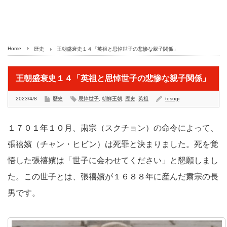
Home
歴史
王朝盛衰史１４「英祖と思悼世子の悲惨な親子関係」
王朝盛衰史１４「英祖と思悼世子の悲惨な親子関係」
2023/4/8
歴史
思悼世子
,
朝鮮王朝
,
歴史
,
英祖
tesugi
１７０１年１０月、粛宗（スクチョン）の命令によって、
張禧嬪（チャン・ヒビン）は死罪と決まりました。死を覚
悟した張禧嬪は「世子に会わせてください」と懇願しまし
た。この世子とは、張禧嬪が１６８８年に産んだ粛宗の長
男です。