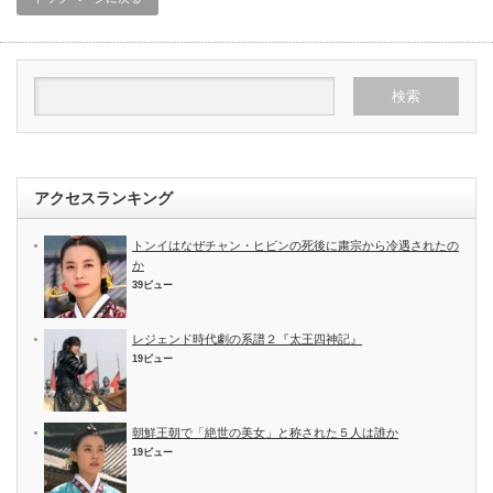
アクセスランキング
トンイはなぜチャン・ヒビンの死後に粛宗から冷遇されたの
か
39ビュー
レジェンド時代劇の系譜２『太王四神記』
19ビュー
朝鮮王朝で「絶世の美女」と称された５人は誰か
19ビュー