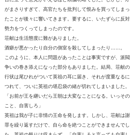
がまさりすぎて、高官たちを批判して恨みを買ってしまっ
たことが後々に響いてきます。要するに、いたずらに反対
勢力をつくってしまったのです。
荘献は生活態度に難がありました。
酒癖が悪かったり自分の側室を殺してしまったり……。
このように、本人に問題があったことは事実ですが、派閥
争いの巻き添えになった部分もありました。結局、荘献の
行状は尾ひれがついて英祖の耳に届き、それが度重なるに
つれて、ついに英祖の堪忍袋の緒が切れてしまいました。
「お前が王を継いだら王朝は大変なことになる。いっその
こと、自害しろ」
英祖は我が子に非情の王命を発します。しかし、荘献は謝
罪を繰り返すだけで、自ら命を絶つことができませんでし
た。英祖の怒りは収まらず、「自害しろと言っても自害し