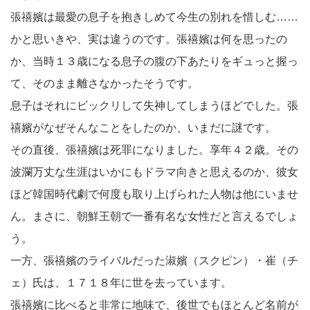
張禧嬪は最愛の息子を抱きしめて今生の別れを惜しむ……
かと思いきや、実は違うのです。張禧嬪は何を思ったの
か、当時１３歳になる息子の腹の下あたりをギュっと握っ
て、そのまま離さなかったそうです。
息子はそれにビックリして失神してしまうほどでした。張
禧嬪がなぜそんなことをしたのか、いまだに謎です。
その直後、張禧嬪は死罪になりました。享年４２歳。その
波瀾万丈な生涯はいかにもドラマ向きと思えるのか、彼女
ほど韓国時代劇で何度も取り上げられた人物は他にいませ
ん。まさに、朝鮮王朝で一番有名な女性だと言えるでしょ
う。
一方、張禧嬪のライバルだった淑嬪（スクピン）・崔（チ
ェ）氏は、１７１８年に世を去っています。
張禧嬪に比べると非常に地味で、後世でもほとんど名前が