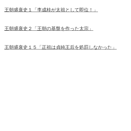
王朝盛衰史１「李成桂が太祖として即位！」
王朝盛衰史２「王朝の基盤を作った太宗」
王朝盛衰史１５「正祖は貞純王后を処罰しなかった」