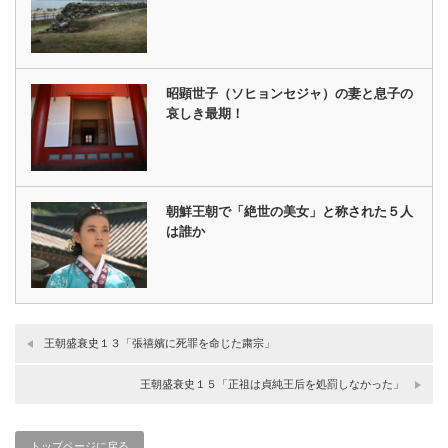
昭顕世子（ソヒョンセジャ）の妻と息子の
哀しき最期！
朝鮮王朝で「絶世の美女」と称された５人
は誰か
王朝盛衰史１３「張禧嬪に死罪を命じた粛宗」
王朝盛衰史１５「正祖は貞純王后を処罰しなかった」
トップページに戻る