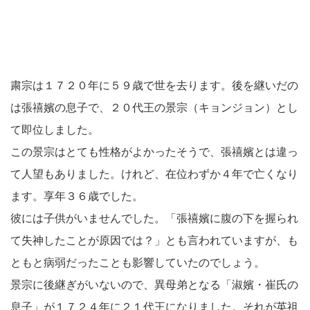
粛宗は１７２０年に５９歳で世を去ります。後を継いだの
は張禧嬪の息子で、２０代王の景宗（キョンジョン）とし
て即位しました。
この景宗はとても性格がよかったそうで、張禧嬪とは違っ
て人望もありました。けれど、在位わずか４年で亡くなり
ます。享年３６歳でした。
彼には子供がいませんでした。「張禧嬪に腹の下を握られ
て失神したことが原因では？」とも言われていますが、も
ともと病弱だったことも影響していたのでしょう。
景宗に後継ぎがいないので、異母弟となる「淑嬪・崔氏の
息子」が１７２４年に２１代王になりました。それが英祖