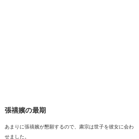
張禧嬪の最期
あまりに張禧嬪が懇願するので、粛宗は世子を彼女に会わ
せました。