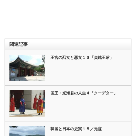
関連記事
王宮の烈女と悪女１３「貞純王后」
国王・光海君の人生４「クーデター」
韓国と日本の史実１５／元寇