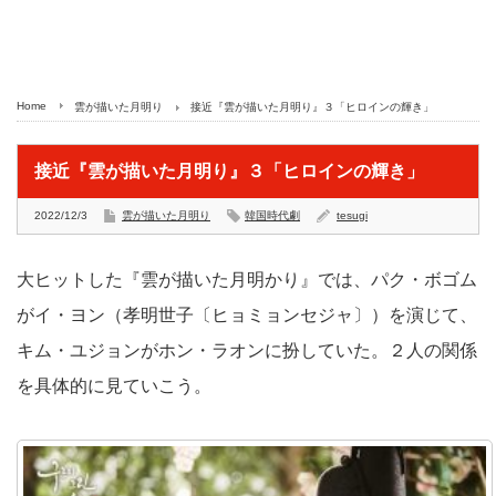
Home
雲が描いた月明り
接近『雲が描いた月明り』３「ヒロインの輝き」
接近『雲が描いた月明り』３「ヒロインの輝き」
2022/12/3
雲が描いた月明り
韓国時代劇
tesugi
大ヒットした『雲が描いた月明かり』では、パク・ボゴム
がイ・ヨン（孝明世子〔ヒョミョンセジャ〕）を演じて、
キム・ユジョンがホン・ラオンに扮していた。２人の関係
を具体的に見ていこう。