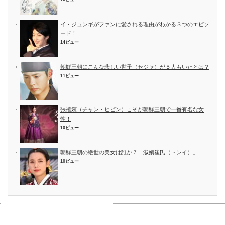
イ・ジュンギがファンに愛される理由がわかる３つのエピソ
ード！
14ビュー
朝鮮王朝にこんな悲しい世子（セジャ）が５人もいたとは？
11ビュー
張禧嬪（チャン・ヒビン）こそが朝鮮王朝で一番有名な女
性！
10ビュー
朝鮮王朝の絶世の美女は誰か７「淑嬪崔氏（トンイ）」
10ビュー