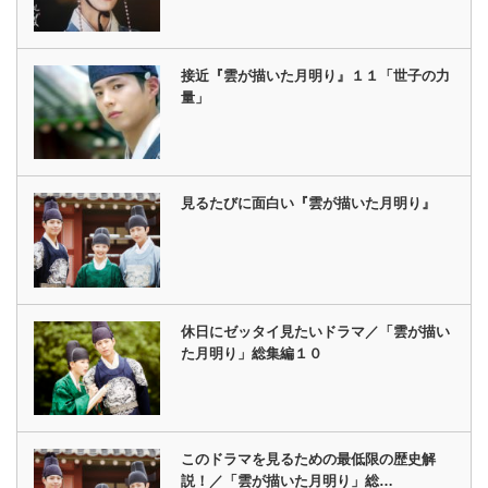
接近『雲が描いた月明り』１１「世子の力
量」
見るたびに面白い『雲が描いた月明り』
休日にゼッタイ見たいドラマ／「雲が描い
た月明り」総集編１０
このドラマを見るための最低限の歴史解
説！／「雲が描いた月明り」総…