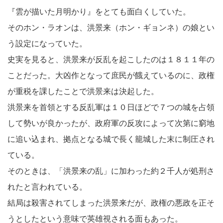
『雲が描いた月明かり』をとても面白くしていた。
そのホン・ラオンは、洪景来（ホン・ギョンネ）の娘とい
う設定になっていた。
史実を見ると、洪景来が反乱を起こしたのは１８１１年の
ことだった。大凶作となって庶民が餓えているのに、政権
が重税を課したことで洪景来は決起した。
洪景来を首領とする反乱軍は１０日ほどで７つの城を占領
して勢いが良かったが、政府軍の反攻によって次第に窮地
に追い込まれ、拠点となる城で長く籠城した末に制圧され
ている。
そのときは、「洪景来の乱」に加わった約２千人が処刑さ
れたと言われている。
結局は殺害されてしまった洪景来だが、政権の悪政を正そ
うとしたという意味で英雄視される面もあった。