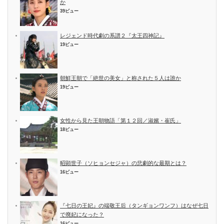
か
39ビュー
レジェンド時代劇の系譜２『太王四神記』
19ビュー
朝鮮王朝で「絶世の美女」と称された５人は誰か
19ビュー
女性から見た王朝物語「第１２回／淑嬪・崔氏」
18ビュー
昭顕世子（ソヒョンセジャ）の悲劇的な最期とは？
16ビュー
『七日の王妃』の端敬王后（タンギョンワンフ）はなぜ七日
で廃妃になった？
16ビュー