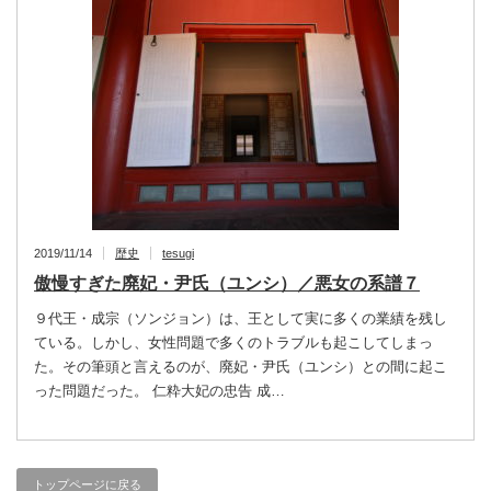
2019/11/14
歴史
tesugi
傲慢すぎた廃妃・尹氏（ユンシ）／悪女の系譜７
９代王・成宗（ソンジョン）は、王として実に多くの業績を残し
ている。しかし、女性問題で多くのトラブルも起こしてしまっ
た。その筆頭と言えるのが、廃妃・尹氏（ユンシ）との間に起こ
った問題だった。 仁粋大妃の忠告 成…
トップページに戻る