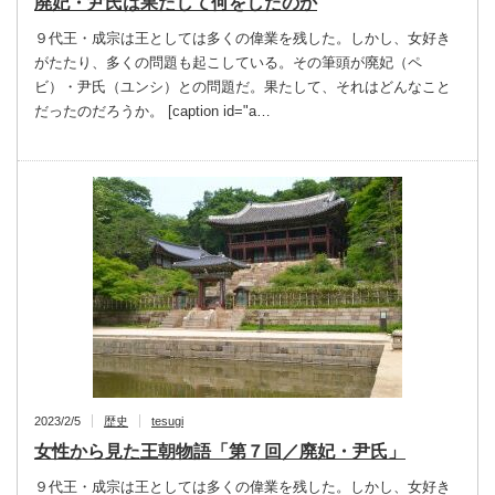
廃妃・尹氏は果たして何をしたのか
９代王・成宗は王としては多くの偉業を残した。しかし、女好き
がたたり、多くの問題も起こしている。その筆頭が廃妃（ペ
ビ）・尹氏（ユンシ）との問題だ。果たして、それはどんなこと
だったのだろうか。 [caption id="a…
2023/2/5
歴史
tesugi
女性から見た王朝物語「第７回／廃妃・尹氏」
９代王・成宗は王としては多くの偉業を残した。しかし、女好き