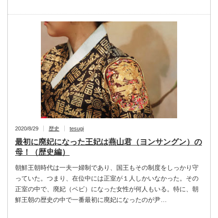
2020/8/29
歴史
tesugi
最初に廃妃になった王妃は燕山君（ヨンサングン）の
母！（歴史編）
朝鮮王朝時代は一夫一婦制であり、国王もその制度をしっかり守
っていた。つまり、在位中には正室が１人しかいなかった。その
正室の中で、廃妃（ペビ）になった女性が何人もいる。特に、朝
鮮王朝の歴史の中で一番最初に廃妃になったのが尹…