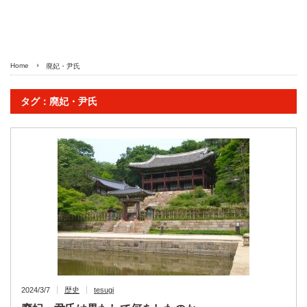
Home
廃妃・尹氏
タグ：廃妃・尹氏
2024/3/7
歴史
tesugi