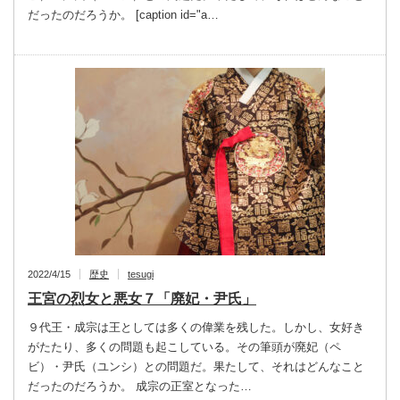
だったのだろうか。 [caption id="a…
2022/4/15
歴史
tesugi
王宮の烈女と悪女７「廃妃・尹氏」
９代王・成宗は王としては多くの偉業を残した。しかし、女好き
がたたり、多くの問題も起こしている。その筆頭が廃妃（ペ
ビ）・尹氏（ユンシ）との問題だ。果たして、それはどんなこと
だったのだろうか。 成宗の正室となった…