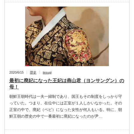
2020/6/15
歴史
tesugi
最初に廃妃になった王妃は燕山君（ヨンサングン）の
母！
朝鮮王朝時代は一夫一婦制であり、国王もその制度をしっかり守
っていた。つまり、在位中には正室が１人しかいなかった。その
正室の中で、廃妃（ペビ）になった女性が何人もいる。特に、朝
鮮王朝の歴史の中で一番最初に廃妃になったのが尹…