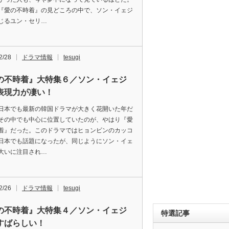
『愛の不時着』の見どころの中で、ソン・イェジ
じるユン・セリ…
2/28
ドラマ情報
tesugi
の不時着』大特集６／ソン・イェジ
表現力が凄い！
日本でも最新の韓国ドラマが大きく花開いた年だ
その中でも中心に位置していたのが、やはり『愛
着』だった。このドラマではヒョンビンのカッコ
日本でも話題になったが、同じようにソン・イェ
大いに注目され…
2/26
ドラマ情報
tesugi
の不時着』大特集４／ソン・イェジ
特選記事
すばらしい！