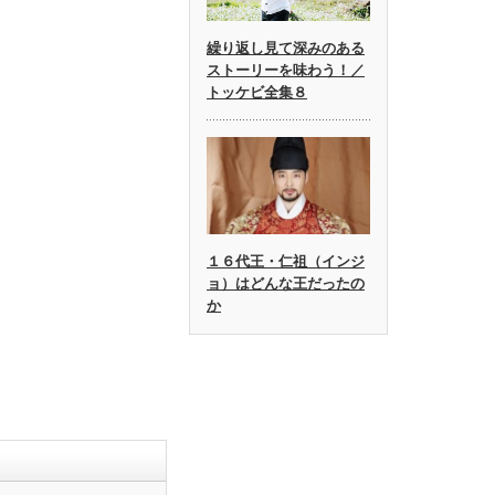
繰り返し見て深みのある
ストーリーを味わう！／
トッケビ全集８
１６代王・仁祖（インジ
ョ）はどんな王だったの
か