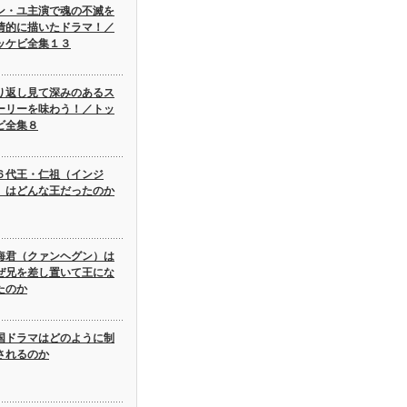
ン・ユ主演で魂の不滅を
情的に描いたドラマ！／
ッケビ全集１３
り返し見て深みのあるス
ーリーを味わう！／トッ
ビ全集８
６代王・仁祖（インジ
）はどんな王だったのか
海君（クァンヘグン）は
ぜ兄を差し置いて王にな
たのか
国ドラマはどのように制
されるのか