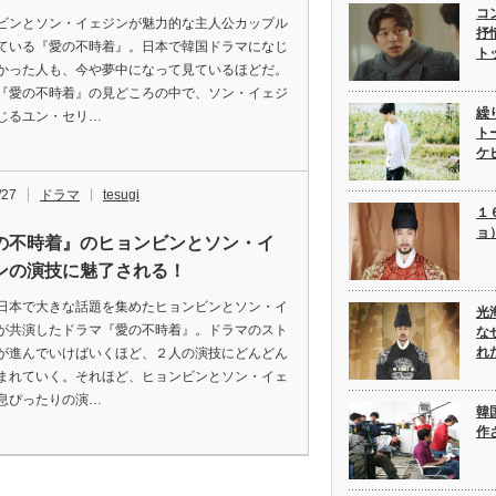
コ
ビンとソン・イェジンが魅力的な主人公カップル
抒
ている『愛の不時着』。日本で韓国ドラマになじ
ト
かった人も、今や夢中になって見ているほどだ。
『愛の不時着』の見どころの中で、ソン・イェジ
繰
じるユン・セリ…
ト
ケ
/27
ドラマ
tesugi
１
ョ
の不時着』のヒョンビンとソン・イ
ンの演技に魅了される！
日本で大きな話題を集めたヒョンビンとソン・イ
光
が共演したドラマ『愛の不時着』。ドラマのスト
な
れ
が進んでいけばいくほど、２人の演技にどんどん
まれていく。それほど、ヒョンビンとソン・イェ
息ぴったりの演…
韓
作