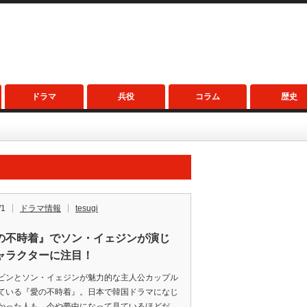
ドラマ
兵役
コラム
歴史
/1
ドラマ情報
tesugi
の不時着』でソン・イェジンが演じ
ャラクターに注目！
ビンとソン・イェジンが魅力的な主人公カップル
ている『愛の不時着』。日本で韓国ドラマになじ
かった人も、今や夢中になって見ているほどだ。