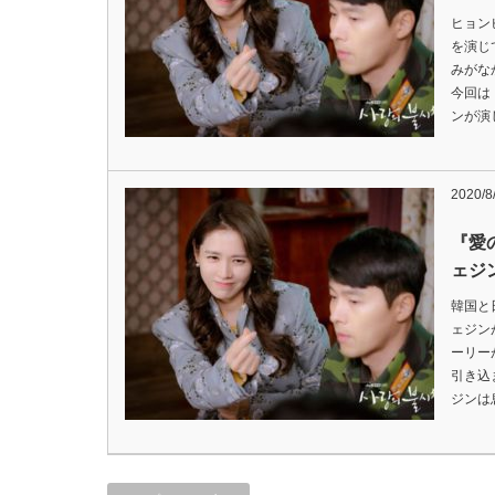
ヒョン
を演じ
みがな
今回は
ンが演
2020/8
『愛
ェジ
韓国と
ェジン
ーリー
引き込
ジンは