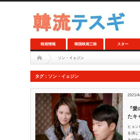
映画情報
韓国映画三昧
スター
ソン・イェジン
タグ：ソン・イェジン
2021/4
『愛
たキ
ヒョン
を演じ
みがな