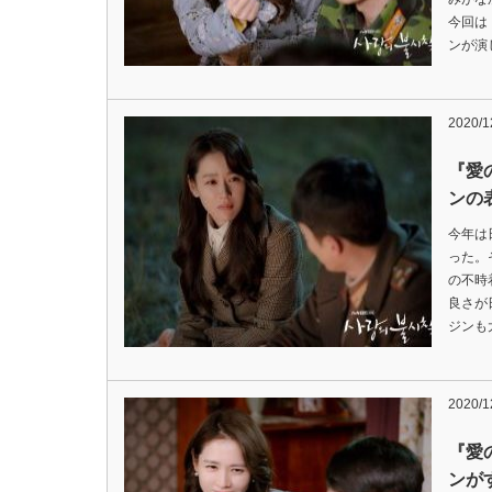
今回は
ンが演
2020/1
『愛
ンの
今年は
った。
の不時
良さが
ジンも
2020/1
『愛
ンが