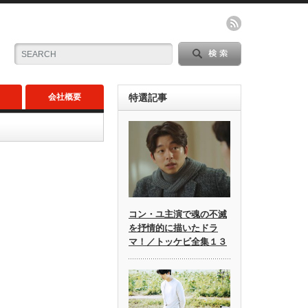
会社概要
特選記事
コン・ユ主演で魂の不滅
を抒情的に描いたドラ
マ！／トッケビ全集１３