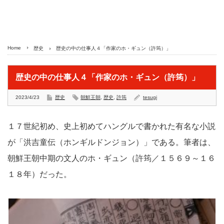
Home
歴史
歴史の中の仕事人４「作家のホ・ギュン（許筠）」
歴史の中の仕事人４「作家のホ・ギュン（許筠）」
2023/4/23
歴史
朝鮮王朝
,
歴史
,
許筠
tesugi
１７世紀初め、史上初めてハングルで書かれた有名な小説
が「洪吉童伝（ホンギルドンジョン）」である。筆者は、
朝鮮王朝中期の文人のホ・ギュン（許筠／１５６９～１６
１８年）だった。