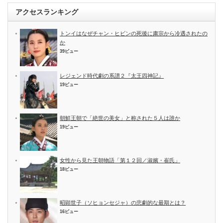
アクセスランキング
トンイはなぜチャン・ヒビンの死後に粛宗から冷遇されたの
か
39ビュー
レジェンド時代劇の系譜２『太王四神記』
19ビュー
朝鮮王朝で「絶世の美女」と称された５人は誰か
19ビュー
女性から見た王朝物語「第１２回／淑嬪・崔氏」
18ビュー
昭顕世子（ソヒョンセジャ）の悲劇的な最期とは？
16ビュー