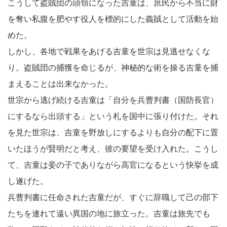
こうして盗賊団の頭領になった吉童は、庶民から不当に財
を奪い私腹を肥やす役人を標的にした義賊として活動を始
めた。
しかし、各地で戦果をあげる吉童を世宗は見逃せなくな
り。盗賊団の捕獲を命じるが、神秘的な術を操る吉童を捕
まえることは出来なかった。
世宗から逃げ続ける吉童は「自分を兵曹判書（国防長官）
にするなら出頭する」という札を国中に張り付けた。それ
を見た世宗は、吉童を野放しにするよりも自分の配下に置
いたほうが賢明だと考え、彼の要望を受け入れた。こうし
て、吉童は妾の子でありながら高官になるという快挙を成
し遂げた。
兵曹判書に任命された吉童だが、すぐに辞職して己の部下
たちを連れて遠い異国の地に旅立った。吉童は旅先でも