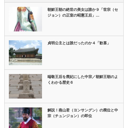
朝鮮王朝の絶世の美女は誰か９「世宗（セ
ジョン）の正室の昭憲王后」…
貞明公主とは誰だったのか４「歓喜」
端敬王后を廃妃にした中宗／朝鮮王朝のよ
くわかる歴史６
解説！燕山君（ヨンサングン）の廃位と中
宗（チュンジョン）の即位