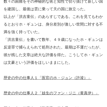
数々の困難をその神秘的な術と知性で切り抜けて新しい国
を建国し、最後は雲に乗って天の国に旅立った。
以上が「洪吉童伝」のあらすじである。これを見てもわか
るとおりホ・ギュンは、身分差別が激しい世間に対する不
満を強く持っていた。
「洪吉童伝」を書いて数年、４９歳になったホ・ギュンは
反逆罪で捕らえられて処刑された。最期は不運だったが、
彼が残した文章は絶大な評価を得た。こうしてホ・ギュン
は文豪という評価をほしいままにした。
歴史の中の仕事人１「医官のホ・ジュン（許浚）」
歴史の中の仕事人２「妓生のファン・ジニ（黄真伊）」