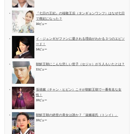
『七日の王妃』の端敬王后（タンギョンワンフ）はなぜ七日
で廃妃になった？
16ビュー
イ・ジュンギがファンに愛される理由がわかる３つのエピソ
ード！
14ビュー
朝鮮王朝にこんな悲しい世子（セジャ）が５人もいたとは？
11ビュー
張禧嬪（チャン・ヒビン）こそが朝鮮王朝で一番有名な女
性！
10ビュー
朝鮮王朝の絶世の美女は誰か７「淑嬪崔氏（トンイ）」
10ビュー