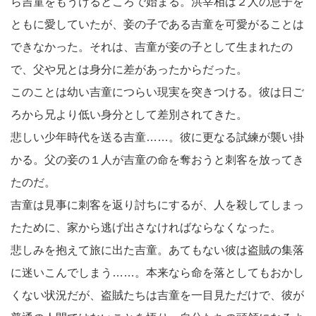
ら吉童をもうけるところで始まる。洪宰相は２人の息子を
ともに愛していたが、妾の子である吉童を可愛がることは
できなかった。それは、吉童が妾の子として生まれたの
で、父や兄とは身分に差があったからだった。
このことは幼い吉童につらい現実を突きつける。彼は日ご
ろから兄より低い身分として差別されてきた。
悲しい少年時代を送る吉童……。彼に更なる試練が襲い掛
かる。父の妾の１人が吉童の命を奪おうと刺客を放ってき
たのだ。
吉童は見事に刺客を返り討ちにするが、人を殺してしまっ
たために、家から逃げ出さなければならなくなった。
悲しみを抱えて旅に出た吉童。あてもない彼は盗賊の集落
に迷いこんでしまう……。本来なら命を落としてもおかし
くない状況だが、盗賊たちは吉童を一目見ただけで、彼が